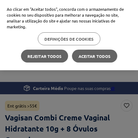
Ao clicar em "Aceitar todos", concorda com o armazenamento de
cookies no seu dispositivo para melhorar a navegação no site,
analisar a utilização do site e ajudar nas nossas iniciativas de
Procure no Marketplace Médis
marketing.
DEFINIÇÕES DE COOKIES
Pesquisas mais comuns
Saúde
Saúde da Mulher
xiaomi
1
º
REJEITAR TODOS
ACEITAR TODOS
Vagisan Combi Creme Vaginal Hidratante 10g + 8 Óvulos
isdin
2
º
Cremolum
now
3
º
cerave
4
º
Carteira Médis
Poupe nas suas compras
🪙
Ent grátis >55€
Vagisan Combi Creme Vaginal
Hidratante 10g + 8 Óvulos