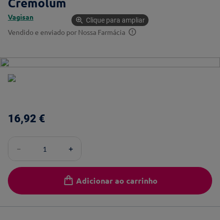
Cremolum
Vagisan
Clique para ampliar
Vendido e enviado por
Nossa Farmácia
16
,
92
€
－
＋
Adicionar ao carrinho