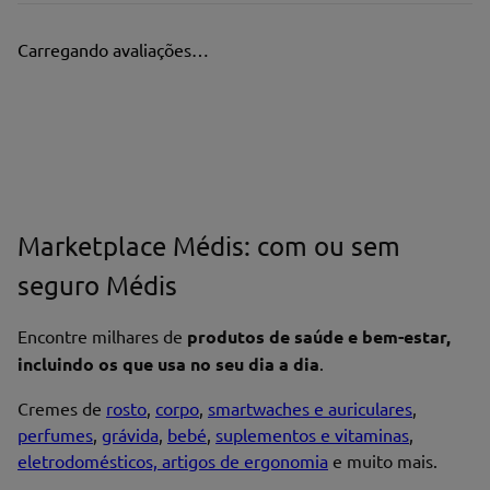
Carregando avaliações…
Marketplace Médis: com ou sem
seguro Médis
Encontre milhares de
produtos de saúde e bem-estar,
incluindo os que usa no seu dia a dia
.
Cremes de
rosto
,
corpo
,
smartwaches e auriculares
,
perfumes
,
grávida
,
bebé
,
suplementos e vitaminas
,
eletrodomésticos, artigos de ergonomia
e muito mais.