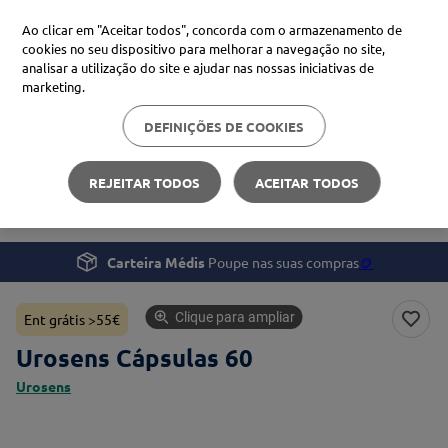
Ao clicar em "Aceitar todos", concorda com o armazenamento de
cookies no seu dispositivo para melhorar a navegação no site,
analisar a utilização do site e ajudar nas nossas iniciativas de
Procure no Marketplace Médis
marketing.
DEFINIÇÕES DE COOKIES
Pesquisas mais comuns
Bem-estar
Suplementos e Vitaminas
xiaomi
1
º
REJEITAR TODOS
ACEITAR TODOS
Urosens Cápsulas 60
isdin
2
º
now
3
º
Carteira Médis
Poupe nas suas compras
🪙
cerave
4
º
Clique para ampliar
Ent grátis >55€
Urosens Cápsulas 60
Urosens