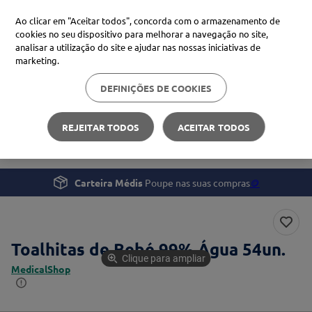
Ao clicar em "Aceitar todos", concorda com o armazenamento de
cookies no seu dispositivo para melhorar a navegação no site,
analisar a utilização do site e ajudar nas nossas iniciativas de
Procure no Marketplace Médis
marketing.
DEFINIÇÕES DE COOKIES
Pesquisas mais comuns
Gravidez e Bebé
Cuidados de Higiene
xiaomi
1
º
REJEITAR TODOS
ACEITAR TODOS
Toalhitas de Bebé 99% Água 54un.
isdin
2
º
uriage
3
º
Carteira Médis
Poupe nas suas compras
🪙
svr
4
º
Toalhitas de Bebé 99% Água 54un.
Clique para ampliar
MedicalShop