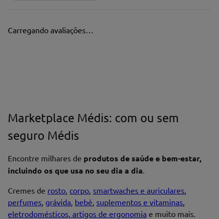
Carregando avaliações…
Marketplace Médis: com ou sem
seguro Médis
Encontre milhares de
produtos de saúde e bem-estar,
incluindo os que usa no seu dia a dia
.
Cremes de
rosto
,
corpo
,
smartwaches e auriculares
,
perfumes
,
grávida
,
bebé
,
suplementos e vitaminas
,
eletrodomésticos, artigos de ergonomia
e muito mais.