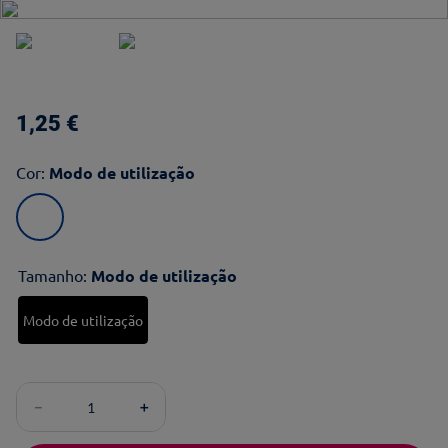
1
,
25
€
Cor
:
Modo de utilização
Tamanho
:
Modo de utilização
Modo de utilização
－
＋