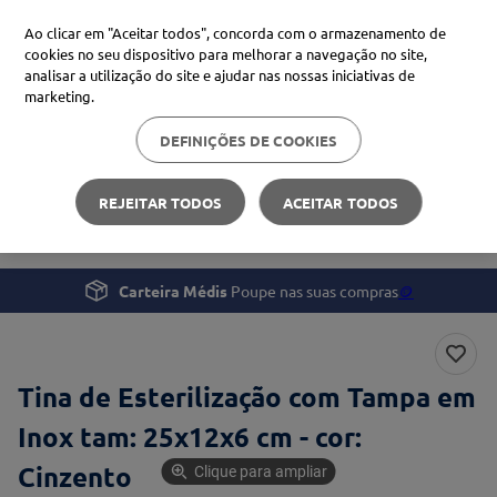
Ao clicar em "Aceitar todos", concorda com o armazenamento de
cookies no seu dispositivo para melhorar a navegação no site,
analisar a utilização do site e ajudar nas nossas iniciativas de
Procure no Marketplace Médis
marketing.
DEFINIÇÕES DE COOKIES
Pesquisas mais comuns
Profissionais de Saúde
Instrumentos Clínicos
xiaomi
1
º
REJEITAR TODOS
ACEITAR TODOS
Tina de Esterilização com Tampa em Inox
isdin
2
º
now
3
º
Carteira Médis
Poupe nas suas compras
🪙
cerave
4
º
Tina de Esterilização com Tampa em
Inox tam: 25x12x6 cm - cor:
Cinzento
Clique para ampliar