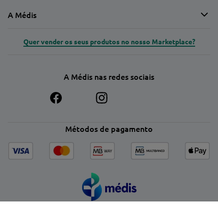
A Médis
Quer vender os seus produtos no nosso Marketplace?
A Médis nas redes sociais
Métodos de pagamento