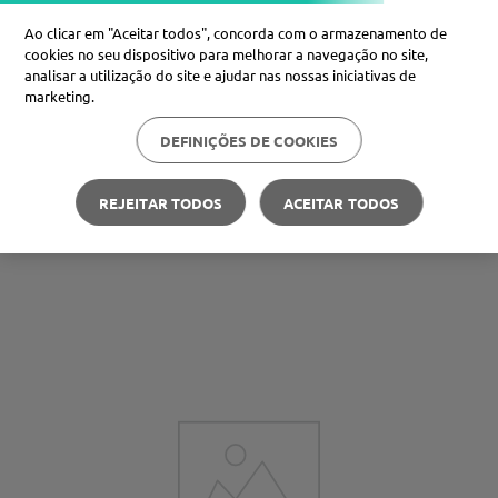
Ao clicar em "Aceitar todos", concorda com o armazenamento de
cookies no seu dispositivo para melhorar a navegação no site,
analisar a utilização do site e ajudar nas nossas iniciativas de
Procure no Marketplace Médis
marketing.
DEFINIÇÕES DE COOKIES
Pesquisas mais comuns
xiaomi
1
º
REJEITAR TODOS
ACEITAR TODOS
Carteira Médis
Poupe nas suas compras
🪙
isdin
2
º
now
3
º
svr
4
º