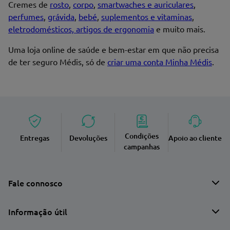
Cremes de
rosto
,
corpo
,
smartwaches e auriculares
,
perfumes
,
grávida
,
bebé
,
suplementos e vitaminas
,
eletrodomésticos, artigos de ergonomia
e muito mais.
Uma loja online de saúde e bem-estar em que não precisa
de ter seguro Médis, só de
criar uma conta Minha Médis
.
Condições
Entregas
Devoluções
Apoio ao cliente
campanhas
Fale connosco
Informação útil