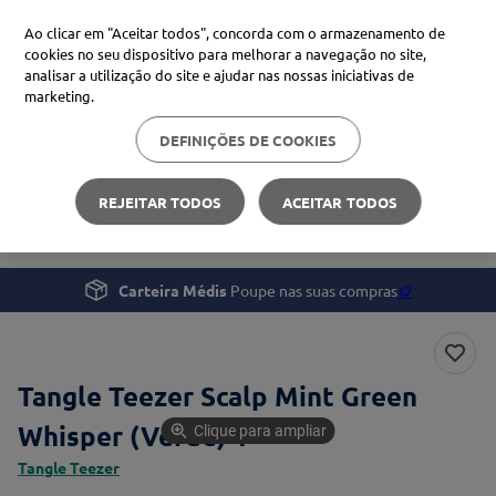
Ao clicar em "Aceitar todos", concorda com o armazenamento de
cookies no seu dispositivo para melhorar a navegação no site,
analisar a utilização do site e ajudar nas nossas iniciativas de
Procure no Marketplace Médis
marketing.
DEFINIÇÕES DE COOKIES
Pesquisas mais comuns
Beleza e Cuidado pessoal
Cabelo
xiaomi
1
º
REJEITAR TODOS
ACEITAR TODOS
Tangle Teezer Scalp Mint Green Whisper (Verde)
isdin
2
º
uriage
3
º
Carteira Médis
Poupe nas suas compras
🪙
svr
4
º
Tangle Teezer Scalp Mint Green
Whisper (Verde) 1
Clique para ampliar
Tangle Teezer