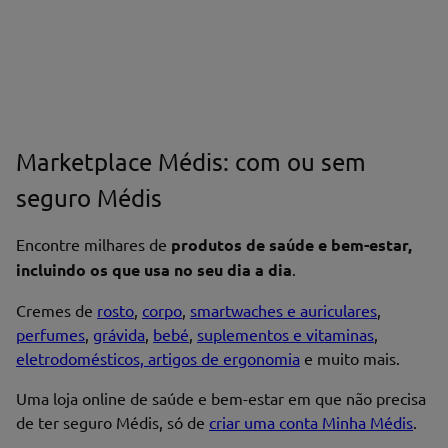
Marketplace Médis: com ou sem
seguro Médis
Encontre milhares de
produtos de saúde e bem-estar,
incluindo os que usa no seu dia a dia
.
Cremes de
rosto
,
corpo
,
smartwaches e auriculares
,
perfumes
,
grávida
,
bebé
,
suplementos e vitaminas
,
eletrodomésticos, artigos de ergonomia
e muito mais.
Uma loja online de saúde e bem-estar em que não precisa
de ter seguro Médis, só de
criar uma conta Minha Médis
.