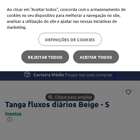
Ao clicar em "Aceitar todos", concorda com o armazenamento de
cookies no seu dispositivo para melhorar a navegação no site,
analisar a utilização do site e ajudar nas nossas iniciativas de
Procure no Marketplace Médis
marketing.
DEFINIÇÕES DE COOKIES
Pesquisas mais comuns
Saúde
Saúde da Mulher
Tanga fluxos diários
xiaomi
1
º
REJEITAR TODOS
ACEITAR TODOS
isdin
2
º
Carteira Médis
Poupe nas suas compras
🪙
now
3
º
cerave
4
º
Clique para ampliar
Tanga fluxos diários Beige - S
Impetus