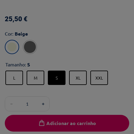
25
,
50
€
Cor
:
Beige
Tamanho
:
S
L
M
S
XL
XXL
－
＋
Adicionar ao carrinho