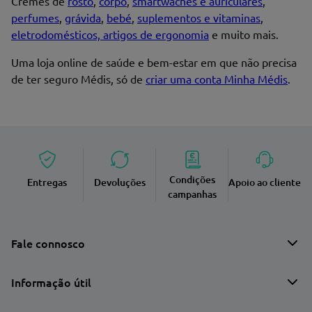
Cremes de
rosto
,
corpo
,
smartwaches e auriculares
,
perfumes
,
grávida
,
bebé
,
suplementos e vitaminas
,
eletrodomésticos, artigos de ergonomia
e muito mais.
Uma loja online de saúde e bem-estar em que não precisa
de ter seguro Médis, só de
criar uma conta Minha Médis
.
Condições
Entregas
Devoluções
Apoio ao cliente
campanhas
Fale connosco
Informação útil