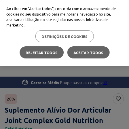
Ao clicar em "Aceitar todos", concorda com o armazenamento de
cookies no seu dispositivo para melhorar a navegação no site,
analisar a utilização do site e ajudar nas nossas iniciativas de
Procure no Marketplace Médis
marketing.
DEFINIÇÕES DE COOKIES
Pesquisas mais comuns
Bem-estar
Nutrição
xiaomi
1
º
REJEITAR TODOS
ACEITAR TODOS
Suplemento Alívio Dor Articular Joint Complex Gold
isdin
2
º
Nutrition
now
3
º
cerave
4
º
Carteira Médis
Poupe nas suas compras
🪙
20%
Suplemento Alívio Dor Articular
Joint Complex Gold Nutrition
Gold Nutrition