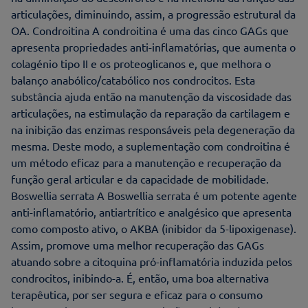
articulações, diminuindo, assim, a progressão estrutural da
OA. Condroitina A condroitina é uma das cinco GAGs que
apresenta propriedades anti-inflamatórias, que aumenta o
colagénio tipo II e os proteoglicanos e, que melhora o
balanço anabólico/catabólico nos condrocitos. Esta
substância ajuda então na manutenção da viscosidade das
articulações, na estimulação da reparação da cartilagem e
na inibição das enzimas responsáveis pela degeneração da
mesma. Deste modo, a suplementação com condroitina é
um método eficaz para a manutenção e recuperação da
função geral articular e da capacidade de mobilidade.
Boswellia serrata A Boswellia serrata é um potente agente
anti-inflamatório, antiartrítico e analgésico que apresenta
como composto ativo, o AKBA (inibidor da 5-lipoxigenase).
Assim, promove uma melhor recuperação das GAGs
atuando sobre a citoquina pró-inflamatória induzida pelos
condrocitos, inibindo-a. É, então, uma boa alternativa
terapêutica, por ser segura e eficaz para o consumo