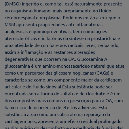
(DMSO) ingerido e, como tal, está naturalmente presente
no organismo humano, mais propriamente no fluido
cérebroespinal e no plasma. Podemos então aferir que o
MSM apresenta propriedades anti-inflamatórias,
analgésicas e quimiopreventivas, bem como ações
ateroscleróticas e inibitórias da síntese da prostaciclina e
uma atividade de combate aos radicais livres, reduzindo,
assim a inflamação e as restantes alterações
degenerativas que ocorrem na OA. Glucosamina A
glucosamina é um amino-monossacarídeo natural que atua
como um percursor das glicosaminoglicanas (GAGs) e
caracteriza-se como um componente major da cartilagem
articular e do fluido sinovial.Esta substância pode ser
encontrada sob a forma de sulfato e de cloridrato e é um
dos compostos mais comuns na prescrição para a OA, com
baixo risco de ocorrência de efeitos adversos. Esta
substância atua como um substrato na reparação da
cartilagem pois, apresenta um efeito residual prolongado
na diminuição do desconforto e na melhoria da função das