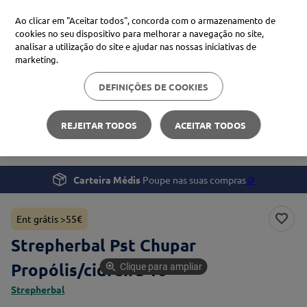
Ao clicar em "Aceitar todos", concorda com o armazenamento de
cookies no seu dispositivo para melhorar a navegação no site,
analisar a utilização do site e ajudar nas nossas iniciativas de
Procure no Marketplace Médis
marketing.
DEFINIÇÕES DE COOKIES
Pesquisas mais comuns
Saúde
Tosse, Gripe e Constipação
xiaomi
1
º
REJEITAR TODOS
ACEITAR TODOS
Strepherbal Pst Chupar Propólis/cidreira 16
isdin
2
º
uriage
3
º
Carteira Médis
Poupe nas suas compras
🪙
svr
4
º
Ent grátis >55€
Strepherbal Pst Chupar
Propólis/cidreira 16
Clique para ampliar
Strepherbal