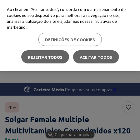
Ao clicar em "Aceitar todos", concorda com o armazenamento de
cookies no seu dispositivo para melhorar a navegação no site,
analisar a utilização do site e ajudar nas nossas iniciativas de
Procure no Marketplace Médis
marketing.
DEFINIÇÕES DE COOKIES
Pesquisas mais comuns
Bem-estar
Suplementos e Vitaminas
xiaomi
1
º
REJEITAR TODOS
ACEITAR TODOS
Solgar Female Multiple Multivitaminico Comprimidos
isdin
2
º
x120
now
3
º
cerave
4
º
Carteira Médis
Poupe nas suas compras
🪙
20%
Solgar Female Multiple
Multivitaminico Comprimidos x120
Clique para ampliar
Solgar