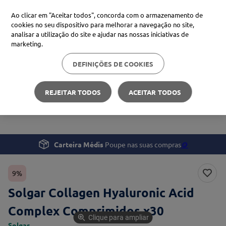
Ao clicar em "Aceitar todos", concorda com o armazenamento de
cookies no seu dispositivo para melhorar a navegação no site,
analisar a utilização do site e ajudar nas nossas iniciativas de
Procure no Marketplace Médis
marketing.
DEFINIÇÕES DE COOKIES
Pesquisas mais comuns
Bem-estar
Suplementos e Vitaminas
xiaomi
1
º
REJEITAR TODOS
ACEITAR TODOS
Solgar Collagen Hyaluronic Acid Complex Comprimidos
isdin
2
º
x30
now
3
º
cerave
4
º
Carteira Médis
Poupe nas suas compras
🪙
9%
Solgar Collagen Hyaluronic Acid
Complex Comprimidos x30
Clique para ampliar
Solgar