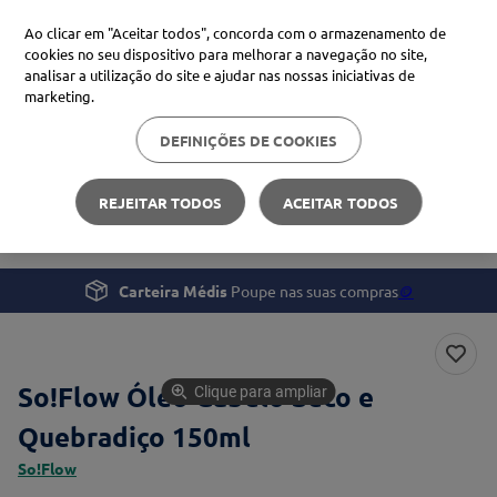
Ao clicar em "Aceitar todos", concorda com o armazenamento de
cookies no seu dispositivo para melhorar a navegação no site,
analisar a utilização do site e ajudar nas nossas iniciativas de
Procure no Marketplace Médis
marketing.
DEFINIÇÕES DE COOKIES
Pesquisas mais comuns
Beleza e Cuidado pessoal
Cabelo
xiaomi
1
º
REJEITAR TODOS
ACEITAR TODOS
So!Flow Óleo Cabelo Seco e Quebradiço
isdin
2
º
now
3
º
Carteira Médis
Poupe nas suas compras
🪙
cerave
4
º
So!Flow Óleo Cabelo Seco e
Clique para ampliar
Quebradiço 150ml
So!Flow