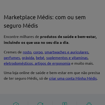
Marketplace Médis: com ou sem
seguro Médis
Encontre milhares de
produtos de saúde e bem-estar,
incluindo os que usa no seu dia a dia
.
Cremes de
rosto
,
corpo
,
smartwaches e auriculares
,
perfumes
,
grávida
,
bebé
,
suplementos e vitaminas
,
eletrodomésticos, artigos de ergonomia
e muito mais.
Uma loja online de saúde e bem-estar em que não precisa
de ter seguro Médis, só de
criar uma conta Minha Médis
.