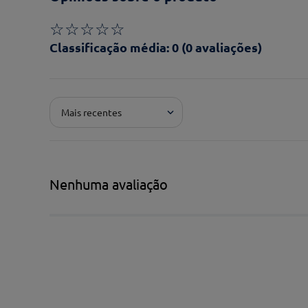
☆
☆
☆
☆
☆
Classificação média: 0
(0 avaliações)
Adicionar avaliação
Mais recentes
Pontuação*
★
★
★
★
★
Título*
Nenhuma avaliação
Escreva uma avaliação*