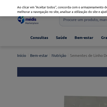
Marketplace
Saúde 360
Seguros
Saúde Oral
Ao clicar em "Aceitar todos", concorda com o armazenamento de
melhorar a navegação no site, analisar a utilização do site e ajud
Procure um produto, marca 
Pesquisas mais comuns
Consultas
Saúde
Bem-estar
Gra
xiaomi
1
º
isdin
2
º
Bem-estar
Nutrição
Sementes de Linho D
now
3
º
cerave
4
º