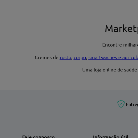
Nome*
Market
Encontre milha
Endereço de email
Cremes de
rosto
,
corpo
,
smartwaches e auricul
Uma loja online de saúde
Entre
Fale connosco
Informação útil