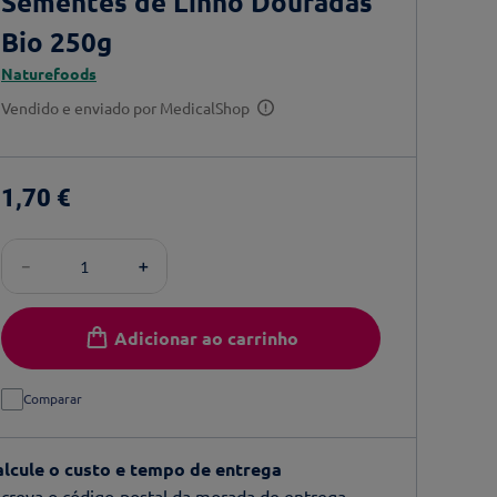
Sementes de Linho Douradas
Bio 250g
Naturefoods
Vendido e enviado por
MedicalShop
1
,
70
€
－
＋
Adicionar ao carrinho
Comparar
alcule o custo e tempo de entrega
creva o código-postal da morada de entrega