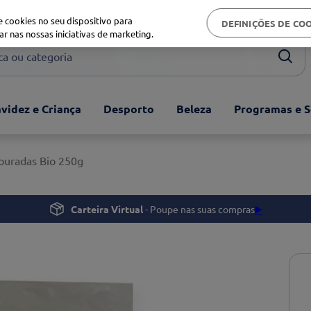
Biblioteca de saúde
 cookies no seu dispositivo para
DEFINIÇÕES DE CO
ar nas nossas iniciativas de marketing.
ou categoria
videz e Criança
Desporto
Beleza
Programas e S
ouradas Bio 250g
Carteira Virtual
- Poupe nas suas compras
▶️