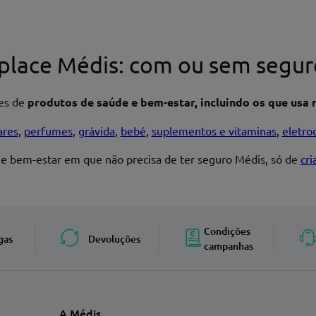
place Médis: com ou sem segur
res de
produtos de saúde e bem-estar, incluindo os que usa n
ares
,
perfumes
,
grávida
,
bebé
,
suplementos e vitaminas
,
eletro
 e bem-estar em que não precisa de ter seguro Médis, só de
cr
Enviar avaliação
Condições
gas
Devoluções
campanhas
A Médis