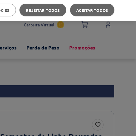
Apoio ao cliente
OKIES
REJEITAR TODOS
ACEITAR TODOS
Carteira Virtual
erviços
Perda de Peso
Promoções