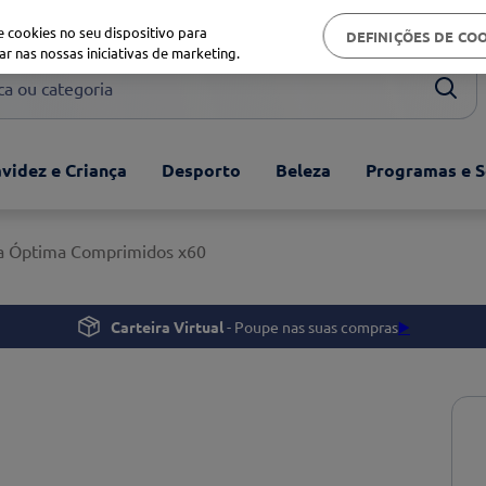
Biblioteca de saúde
 cookies no seu dispositivo para
DEFINIÇÕES DE CO
ar nas nossas iniciativas de marketing.
ou categoria
videz e Criança
Desporto
Beleza
Programas e S
a Óptima Comprimidos x60
Carteira Virtual
- Poupe nas suas compras
▶️