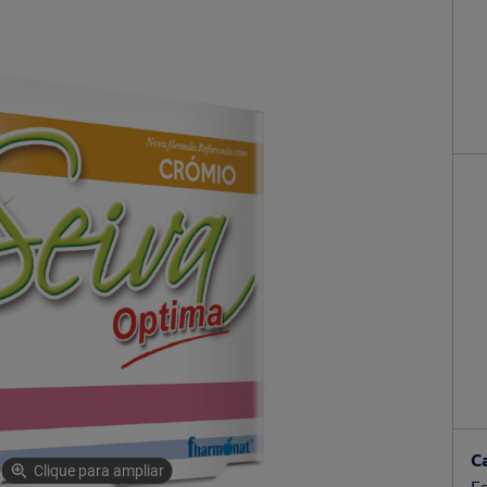
C
Clique para ampliar
Es