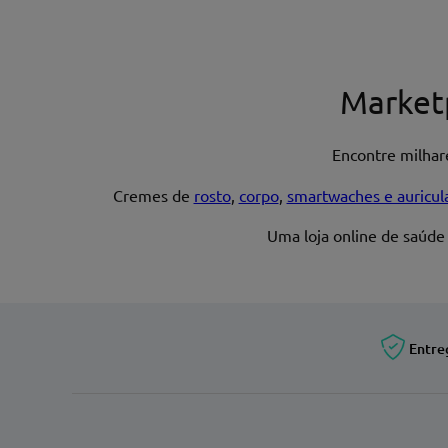
Nome*
Market
Encontre milha
Endereço de email
Cremes de
rosto
,
corpo
,
smartwaches e auricul
Uma loja online de saúde
Entre