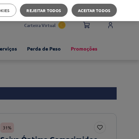
Apoio ao cliente
OKIES
REJEITAR TODOS
ACEITAR TODOS
Carteira Virtual
erviços
Perda de Peso
Promoções
31%