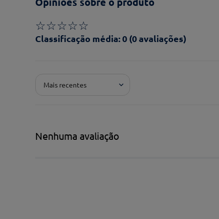
Opiniões sobre o produto
☆
☆
☆
☆
☆
Classificação média: 0
(0 avaliações)
Adicionar avaliação
Mais recentes
Pontuação*
★
★
★
★
★
Título*
Nenhuma avaliação
Escreva uma avaliação*