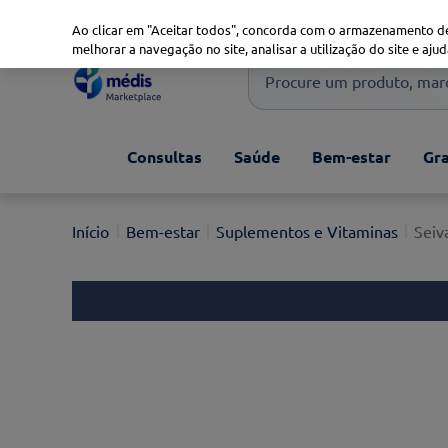
Marketplace
Saúde 360
Seguros
Saúde Oral
Ao clicar em "Aceitar todos", concorda com o armazenamento de
melhorar a navegação no site, analisar a utilização do site e ajud
Procure um produto, marca 
Pesquisas mais comuns
Consultas
Saúde
Bem-estar
Gra
xiaomi
1
º
isdin
2
º
Bem-estar
Suplementos e Vitaminas
Seiv
now
3
º
svr
4
º