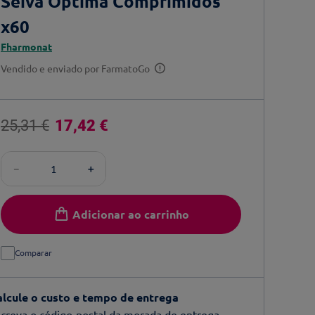
Seiva Óptima Comprimidos
x60
Fharmonat
Vendido e enviado por
FarmatoGo
25
,
31
€
17
,
42
€
－
＋
Adicionar ao carrinho
Comparar
alcule o custo e tempo de entrega
creva o código-postal da morada de entrega