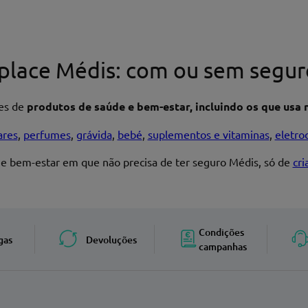
place Médis: com ou sem segur
res de
produtos de saúde e bem-estar, incluindo os que usa n
ares
,
perfumes
,
grávida
,
bebé
,
suplementos e vitaminas
,
eletro
 e bem-estar em que não precisa de ter seguro Médis, só de
cr
Enviar avaliação
Condições
gas
Devoluções
campanhas