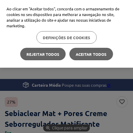
Ao clicar em "Aceitar todos", concorda com o armazenamento de
cookies no seu dispositivo para melhorar a navegação no site,
analisar a utilização do site e ajudar nas nossas iniciativas de
Procure no Marketplace Médis
marketing.
DEFINIÇÕES DE COOKIES
Pesquisas mais comuns
Beleza e Cuidado pessoal
Rosto
xiaomi
1
º
REJEITAR TODOS
ACEITAR TODOS
Sebiaclear Mat + Pores Creme Seborregulador
isdin
2
º
Matificante
now
3
º
svr
4
º
Carteira Médis
Poupe nas suas compras
🪙
27%
Sebiaclear Mat + Pores Creme
Seborregulador Matificante
Clique para ampliar
Svr