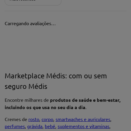
Carregando avaliações…
Marketplace Médis: com ou sem
seguro Médis
Encontre milhares de
produtos de saúde e bem-estar,
incluindo os que usa no seu dia a dia
.
Cremes de
rosto
,
corpo
,
smartwaches e auriculares
,
perfumes
,
grávida
,
bebé
,
suplementos e vitaminas
,