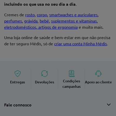
incluindo os que usa no seu dia a dia
.
Cremes de
rosto
,
corpo
,
smartwaches e auriculares
,
perfumes
,
grávida
,
bebé
,
suplementos e vitaminas
,
eletrodomésticos, artigos de ergonomia
e muito mais.
Uma loja online de saúde e bem-estar em que não precisa
de ter seguro Médis, só de
criar uma conta Minha Médis
.
Condições
Entregas
Devoluções
Apoio ao cliente
campanhas
Fale connosco