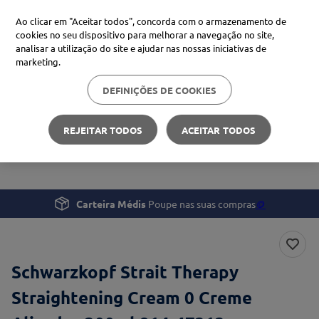
Ao clicar em "Aceitar todos", concorda com o armazenamento de
cookies no seu dispositivo para melhorar a navegação no site,
analisar a utilização do site e ajudar nas nossas iniciativas de
Procure no Marketplace Médis
marketing.
DEFINIÇÕES DE COOKIES
Pesquisas mais comuns
Beleza e Cuidado pessoal
Cabelo
xiaomi
1
º
REJEITAR TODOS
ACEITAR TODOS
Schwarzkopf Strait Therapy Straightening Cream 0
isdin
2
º
Creme Alisador 300ml
now
3
º
cerave
4
º
Carteira Médis
Poupe nas suas compras
🪙
Schwarzkopf Strait Therapy
Straightening Cream 0 Creme