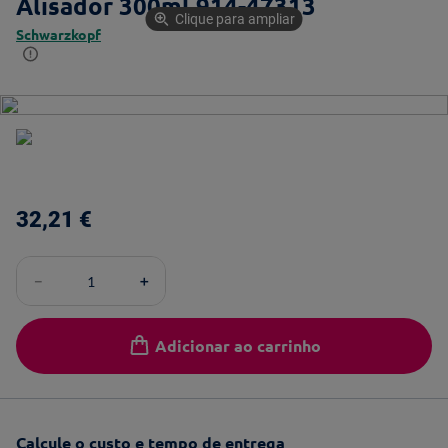
Alisador 300ml 914-47313
Clique para ampliar
Schwarzkopf
32
,
21
€
－
＋
Adicionar ao carrinho
Calcule o custo e tempo de entrega