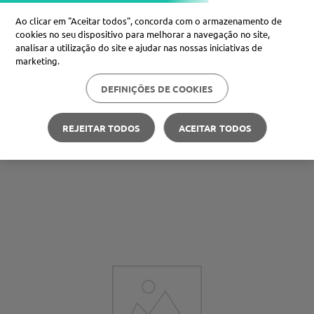
Ao clicar em "Aceitar todos", concorda com o armazenamento de
cookies no seu dispositivo para melhorar a navegação no site,
analisar a utilização do site e ajudar nas nossas iniciativas de
Procure no Marketplace Médis
marketing.
DEFINIÇÕES DE COOKIES
Pesquisas mais comuns
xiaomi
1
º
REJEITAR TODOS
ACEITAR TODOS
Carteira Médis
Poupe nas suas compras
🪙
isdin
2
º
now
3
º
cerave
4
º