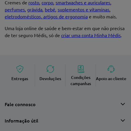
Cremes de
rosto
,
corpo
,
smartwaches e auriculares
,
perfumes
,
grávida
,
bebé
,
suplementos e vitaminas
,
eletrodomésticos, artigos de ergonomia
e muito mais.
Uma loja online de saúde e bem-estar em que não precisa
de ter seguro Médis, só de
criar uma conta Minha Médis
.
Condições
Entregas
Devoluções
Apoio ao cliente
campanhas
Fale connosco
Informação útil