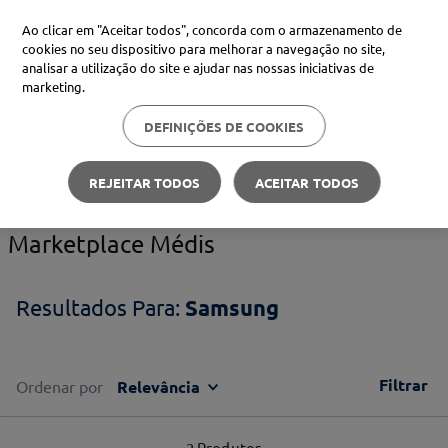
Ao clicar em "Aceitar todos", concorda com o armazenamento de
cookies no seu dispositivo para melhorar a navegação no site,
analisar a utilização do site e ajudar nas nossas iniciativas de
Procure no Marketplace Médis
marketing.
DEFINIÇÕES DE COOKIES
Pesquisas mais comuns
samsung
xiaomi
1
º
REJEITAR TODOS
ACEITAR TODOS
isdin
2
º
Marketplace Médis
uriage
3
º
svr
4
º
Samsung
Filtrar
Ordenar por
Relevância
2
Produtos