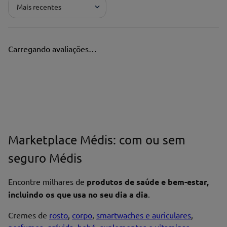
Mais recentes
Pontuação*
★
★
★
★
★
Carregando avaliações…
Título*
Escreva uma avaliação*
Marketplace Médis: com ou sem
seguro Médis
Nome*
Encontre milhares de
produtos de saúde e bem-estar,
incluindo os que usa no seu dia a dia
.
Cremes de
rosto
,
corpo
,
smartwaches e auriculares
,