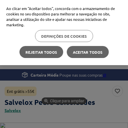
Ao clicar em "Aceitar todos", concorda com o armazenamento de
cookies no seu dispositivo para melhorar a navegação no site,
analisar a utilização do site e ajudar nas nossas iniciativas de
Procure no Marketplace Médis
marketing.
DEFINIÇÕES DE COOKIES
Pesquisas mais comuns
Beleza e Cuidado pessoal
Mãos e Pés
xiaomi
1
º
REJEITAR TODOS
ACEITAR TODOS
Salvelox Pedra Calosidades
isdin
2
º
uriage
3
º
Carteira Médis
Poupe nas suas compras
🪙
svr
4
º
Ent grátis >55€
Salvelox Pedra Calosidades
Clique para ampliar
Salvelox