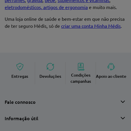
perfumes
,
grávida
,
bebé
,
suplementos e vitaminas
,
Endereço de email
eletrodomésticos, artigos de ergonomia
e muito mais.
Uma loja online de saúde e bem-estar em que não precisa
de ter seguro Médis, só de
criar uma conta Minha Médis
.
Enviar avaliação
Condições
Entregas
Devoluções
Apoio ao cliente
campanhas
Fale connosco
Informação útil