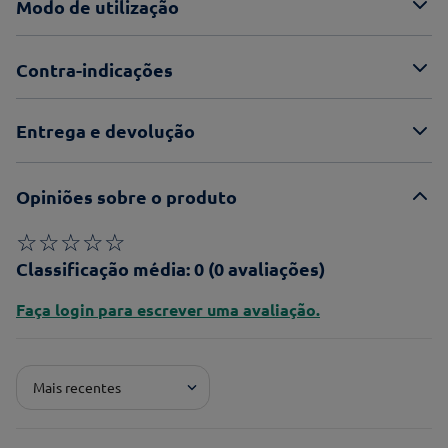
Modo de utilização
Contra-indicações
Entrega e devolução
Opiniões sobre o produto
☆
☆
☆
☆
☆
Classificação média: 0
(0 avaliações)
Faça login para escrever uma avaliação.
Mais recentes