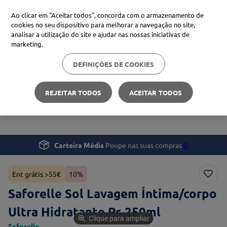
Ao clicar em "Aceitar todos", concorda com o armazenamento de
cookies no seu dispositivo para melhorar a navegação no site,
analisar a utilização do site e ajudar nas nossas iniciativas de
Procure no Marketplace Médis
marketing.
DEFINIÇÕES DE COOKIES
Pesquisas mais comuns
Saúde
Saúde da Mulher
xiaomi
1
º
REJEITAR TODOS
ACEITAR TODOS
Saforelle Sol Lavagem Íntima/corpo Ultra Hidratante Ps
isdin
2
º
250ml
now
3
º
svr
4
º
Carteira Médis
Poupe nas suas compras
🪙
Ent grátis >55€
10%
Saforelle Sol Lavagem Íntima/corpo
Ultra Hidratante Ps 250ml
Clique para ampliar
Saforelle