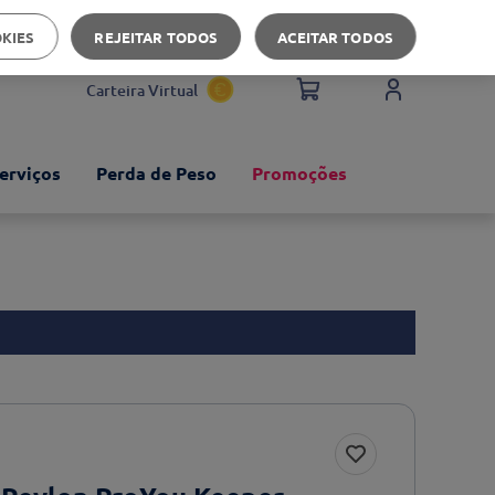
Apoio ao cliente
OKIES
REJEITAR TODOS
ACEITAR TODOS
Carteira Virtual
erviços
Perda de Peso
Promoções