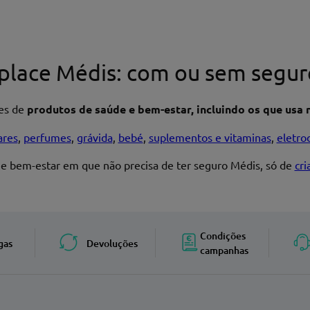
place Médis: com ou sem segur
res de
produtos de saúde e bem-estar, incluindo os que usa n
ares
,
perfumes
,
grávida
,
bebé
,
suplementos e vitaminas
,
eletro
 e bem-estar em que não precisa de ter seguro Médis, só de
cr
Enviar avaliação
Condições
gas
Devoluções
campanhas