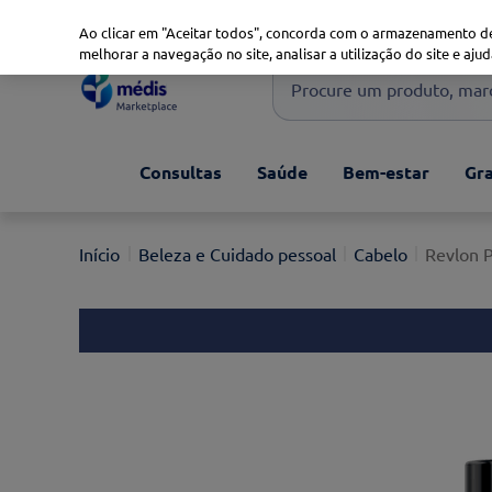
Marketplace
Saúde 360
Seguros
Saúde Oral
Ao clicar em "Aceitar todos", concorda com o armazenamento de
melhorar a navegação no site, analisar a utilização do site e ajud
Procure um produto, marca 
Pesquisas mais comuns
Consultas
Saúde
Bem-estar
Gra
xiaomi
1
º
isdin
2
º
Beleza e Cuidado pessoal
Cabelo
Revlon 
now
3
º
svr
4
º