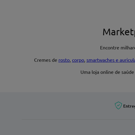
Nome*
Market
Encontre milha
Endereço de email
Cremes de
rosto
,
corpo
,
smartwaches e auricul
Uma loja online de saúde
Entre