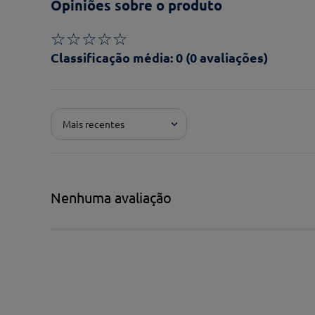
Opiniões sobre o produto
☆
☆
☆
☆
☆
Classificação média: 0
(0 avaliações)
Adicionar avaliação
Mais recentes
Pontuação*
★
★
★
★
★
Título*
Nenhuma avaliação
Escreva uma avaliação*