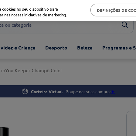
Biblioteca de saúde
 cookies no seu dispositivo para
DEFINIÇÕES DE CO
ar nas nossas iniciativas de marketing.
ou categoria
videz e Criança
Desporto
Beleza
Programas e S
ProYou Keeper Champô Color
Carteira Virtual
- Poupe nas suas compras
▶️