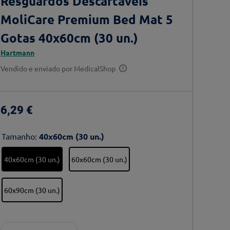
Resguardos Descartáveis
MoliCare Premium Bed Mat 5
Gotas 40x60cm (30 un.)
Hartmann
Vendido e enviado por
MedicalShop
6
,
29
€
Tamanho
:
40x60cm (30 un.)
40x60cm (30 un.)
60x60cm (30 un.)
60x90cm (30 un.)