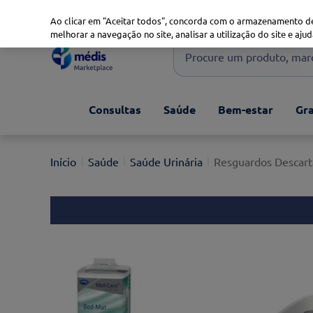
Marketplace
Saúde 360
Seguros
Saúde Oral
Ao clicar em "Aceitar todos", concorda com o armazenamento de
melhorar a navegação no site, analisar a utilização do site e ajud
Procure um produto, marca 
Pesquisas mais comuns
Consultas
Saúde
Bem-estar
Gra
xiaomi
1
º
isdin
2
º
Saúde
Saúde Urinária
Resguardos Descart
now
3
º
svr
4
º