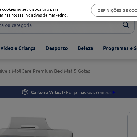
Biblioteca de saúde
 cookies no seu dispositivo para
DEFINIÇÕES DE CO
ar nas nossas iniciativas de marketing.
ou categoria
videz e Criança
Desporto
Beleza
Programas e S
áveis MoliCare Premium Bed Mat 5 Gotas
Carteira Virtual
- Poupe nas suas compras
▶️