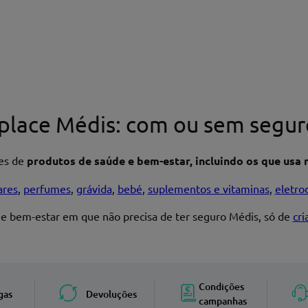
place Médis: com ou sem segur
res de
produtos de saúde e bem-estar, incluindo os que usa n
ares
,
perfumes
,
grávida
,
bebé
,
suplementos e vitaminas
,
eletro
 e bem-estar em que não precisa de ter seguro Médis, só de
cr
Enviar avaliação
Condições
gas
Devoluções
campanhas