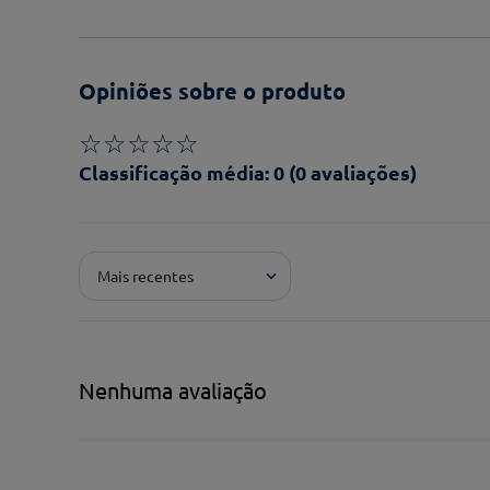
Opiniões sobre o produto
☆
☆
☆
☆
☆
Classificação média: 0
(0 avaliações)
Adicionar avaliação
Mais recentes
Pontuação*
★
★
★
★
★
Título*
Nenhuma avaliação
Escreva uma avaliação*