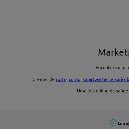
Nome*
Market
Encontre milha
Endereço de email
Cremes de
rosto
,
corpo
,
smartwaches e auricul
Uma loja online de saúde
Entre