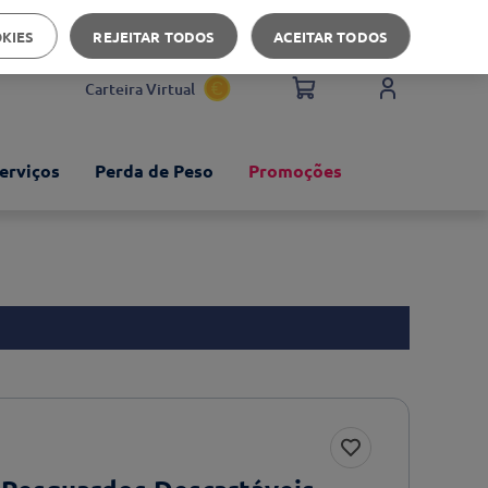
Apoio ao cliente
OKIES
REJEITAR TODOS
ACEITAR TODOS
Carteira Virtual
erviços
Perda de Peso
Promoções