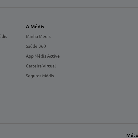
A Médis
édis
Minha Médis
Saúde 360
App Médis Active
Carteira Virtual
Seguros Médis
Méto