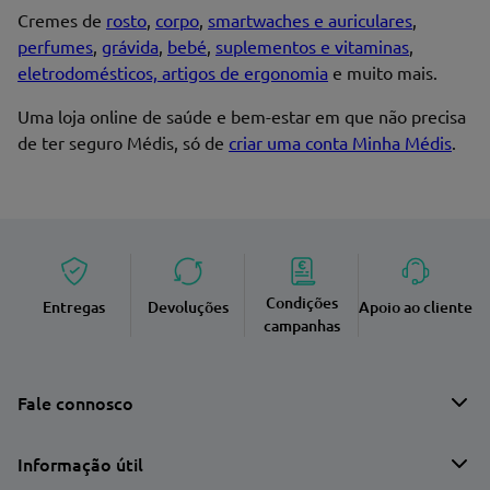
Cremes de
rosto
,
corpo
,
smartwaches e auriculares
,
perfumes
,
grávida
,
bebé
,
suplementos e vitaminas
,
Endereço de email
eletrodomésticos, artigos de ergonomia
e muito mais.
Uma loja online de saúde e bem-estar em que não precisa
de ter seguro Médis, só de
criar uma conta Minha Médis
.
Enviar avaliação
Condições
Entregas
Devoluções
Apoio ao cliente
campanhas
Fale connosco
Informação útil