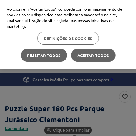
Ao clicar em "Aceitar todos", concorda com o armazenamento de
cookies no seu dispositivo para melhorar a navegação no site,
analisar a utilização do site e ajudar nas nossas iniciativas de
Procure no Marketplace Médis
marketing.
DEFINIÇÕES DE COOKIES
Pesquisas mais comuns
Gravidez e Bebé
Brinquedos
xiaomi
1
º
REJEITAR TODOS
ACEITAR TODOS
Puzzle Super 180 Pcs Parque Jurássico Clementoni
isdin
2
º
now
3
º
Carteira Médis
Poupe nas suas compras
🪙
svr
4
º
Puzzle Super 180 Pcs Parque
Jurássico Clementoni
Clementoni
Clique para ampliar