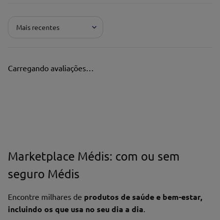
Adicionar avaliação
Mais recentes
Pontuação*
★
★
★
★
★
Carregando avaliações…
Título*
Escreva uma avaliação*
Marketplace Médis: com ou sem
seguro Médis
Nome*
Encontre milhares de
produtos de saúde e bem-estar,
incluindo os que usa no seu dia a dia
.