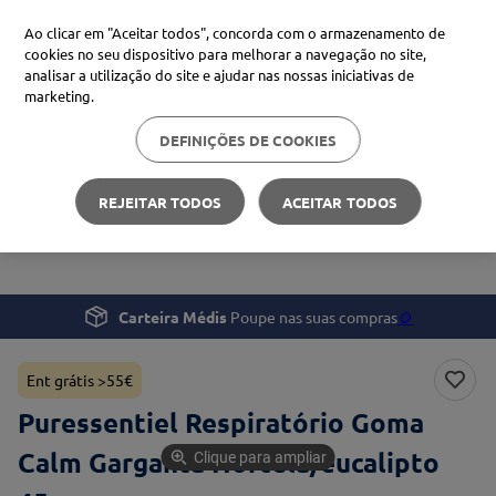
Ao clicar em "Aceitar todos", concorda com o armazenamento de
cookies no seu dispositivo para melhorar a navegação no site,
analisar a utilização do site e ajudar nas nossas iniciativas de
Procure no Marketplace Médis
marketing.
DEFINIÇÕES DE COOKIES
Pesquisas mais comuns
Saúde
Tosse, Gripe e Constipação
xiaomi
1
º
REJEITAR TODOS
ACEITAR TODOS
Puressentiel Respiratório Goma Calm Garganta
isdin
2
º
Hortelã/eucalipto 45g
now
3
º
cerave
4
º
Carteira Médis
Poupe nas suas compras
🪙
Ent grátis >55€
Puressentiel Respiratório Goma
Calm Garganta Hortelã/eucalipto
Clique para ampliar