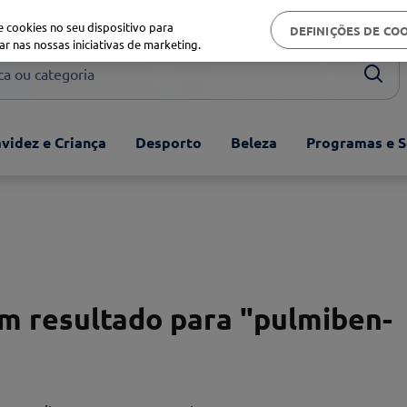
Biblioteca de saúde
 cookies no seu dispositivo para
DEFINIÇÕES DE CO
ar nas nossas iniciativas de marketing.
ou categoria
videz e Criança
Desporto
Beleza
Programas e S
 resultado para "
pulmiben-