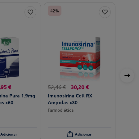
42%
,
95
€
30
,
20
€
52
,
46
€
nina Pura 1.9mg
Imunosirina Cell RX
s x60
Ampolas x30
Farmodiética