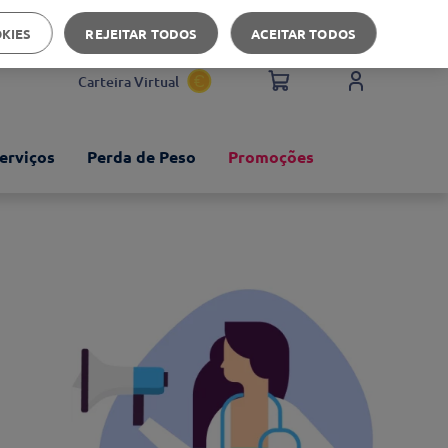
Apoio ao cliente
OKIES
REJEITAR TODOS
ACEITAR TODOS
Carteira Virtual
erviços
Perda de Peso
Promoções