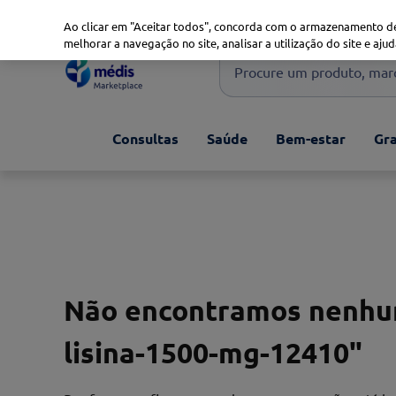
Marketplace
Saúde 360
Seguros
Saúde Oral
Ao clicar em "Aceitar todos", concorda com o armazenamento de
melhorar a navegação no site, analisar a utilização do site e ajud
Procure um produto, marca 
Pesquisas mais comuns
Consultas
Saúde
Bem-estar
Gra
xiaomi
1
º
isdin
2
º
now
3
º
cerave
4
º
Não encontramos nenhum
lisina-1500-mg-12410
"