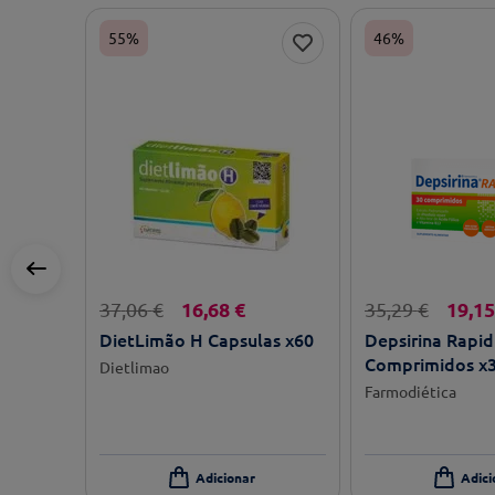
55%
46%
16
,
68
€
19
,
15
37
,
06
€
35
,
29
€
DietLimão H Capsulas x60
Depsirina Rapid
Comprimidos x
Dietlimao
Farmodiética