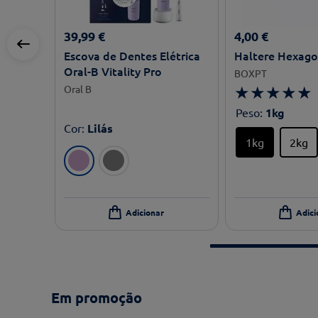
39
,
99
€
4
,
00
€
Escova de Dentes Elétrica
Haltere Hexag
Oral-B Vitality Pro
BOXPT
★
★
★
★
★
Oral B
Peso
:
1kg
Cor
:
Lilás
1kg
2kg
Em promoção