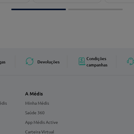
Condições
gas
Devoluções
campanhas
A Médis
édis
Minha Médis
Saúde 360
App Médis Active
Carteira Virtual