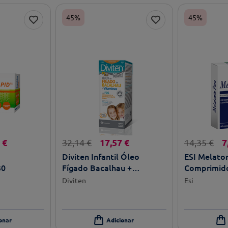
45%
45%
€
17
,
57
€
7
32
,
14
€
14
,
35
€
Diviten Infantil Óleo
ESI Melato
30
Fígado Bacalhau +
Comprimido
Vitaminas 300ml
Diviten
Esi