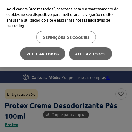
Ao clicar em "Aceitar todos", concorda com o armazenamento de
cookies no seu dispositivo para melhorar a navegação no site,
analisar a utilização do site e ajudar nas nossas iniciativas de
Procure no Marketplace Médis
marketing.
DEFINIÇÕES DE COOKIES
Pesquisas mais comuns
Beleza e Cuidado pessoal
Mãos e Pés
xiaomi
1
º
REJEITAR TODOS
ACEITAR TODOS
Protex Creme Desodorizante Pés 100ml
isdin
2
º
now
3
º
Carteira Médis
Poupe nas suas compras
🪙
svr
4
º
Ent grátis >55€
Protex Creme Desodorizante Pés
100ml
Clique para ampliar
Protex