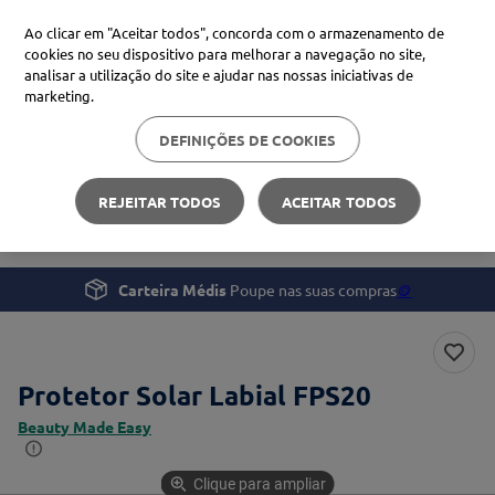
Ao clicar em "Aceitar todos", concorda com o armazenamento de
cookies no seu dispositivo para melhorar a navegação no site,
analisar a utilização do site e ajudar nas nossas iniciativas de
Procure no Marketplace Médis
marketing.
DEFINIÇÕES DE COOKIES
Pesquisas mais comuns
Beleza e Cuidado pessoal
Proteção Solar
xiaomi
1
º
REJEITAR TODOS
ACEITAR TODOS
Protetor Solar Labial FPS20
isdin
2
º
now
3
º
Carteira Médis
Poupe nas suas compras
🪙
cerave
4
º
Protetor Solar Labial FPS20
Beauty Made Easy
Clique para ampliar