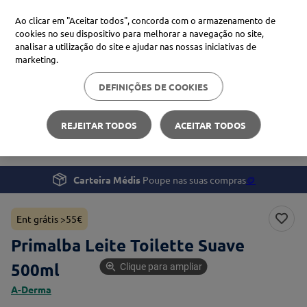
Ao clicar em "Aceitar todos", concorda com o armazenamento de
cookies no seu dispositivo para melhorar a navegação no site,
analisar a utilização do site e ajudar nas nossas iniciativas de
Procure no Marketplace Médis
marketing.
DEFINIÇÕES DE COOKIES
Pesquisas mais comuns
Gravidez e Bebé
Cuidados de Higiene
xiaomi
1
º
REJEITAR TODOS
ACEITAR TODOS
Primalba Leite Toilette Suave 500ml
isdin
2
º
uriage
3
º
Carteira Médis
Poupe nas suas compras
🪙
svr
4
º
Ent grátis >55€
Primalba Leite Toilette Suave
500ml
Clique para ampliar
A-Derma