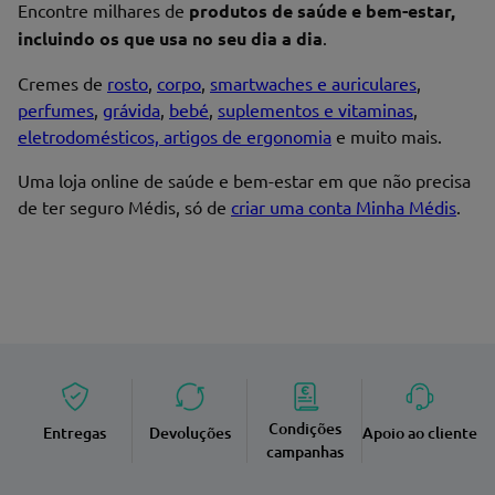
Nome*
Encontre milhares de
produtos de saúde e bem-estar,
incluindo os que usa no seu dia a dia
.
Cremes de
rosto
,
corpo
,
smartwaches e auriculares
,
perfumes
,
grávida
,
bebé
,
suplementos e vitaminas
,
Endereço de email
eletrodomésticos, artigos de ergonomia
e muito mais.
Uma loja online de saúde e bem-estar em que não precisa
de ter seguro Médis, só de
criar uma conta Minha Médis
.
Enviar avaliação
Condições
Entregas
Devoluções
Apoio ao cliente
campanhas