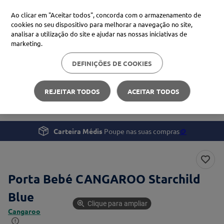
Ao clicar em "Aceitar todos", concorda com o armazenamento de
cookies no seu dispositivo para melhorar a navegação no site,
analisar a utilização do site e ajudar nas nossas iniciativas de
Procure no Marketplace Médis
marketing.
DEFINIÇÕES DE COOKIES
Pesquisas mais comuns
Gravidez e Bebé
Conforto e Segurança
xiaomi
1
º
REJEITAR TODOS
ACEITAR TODOS
Porta Bebé CANGAROO Starchild Blue
isdin
2
º
now
3
º
Carteira Médis
Poupe nas suas compras
🪙
svr
4
º
Porta Bebé CANGAROO Starchild
Blue
Clique para ampliar
Cangaroo