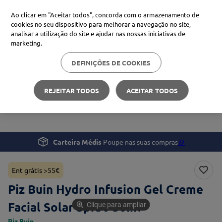
Ao clicar em "Aceitar todos", concorda com o armazenamento de
cookies no seu dispositivo para melhorar a navegação no site,
analisar a utilização do site e ajudar nas nossas iniciativas de
Procure no Marketplace Médis
marketing.
DEFINIÇÕES DE COOKIES
Pesquisas mais comuns
Beleza e Cuidado pessoal
Proteção Solar
xiaomi
1
º
REJEITAR TODOS
ACEITAR TODOS
Piz Buin Hydro Infusion Gel Creme Facial Solar Spf30
isdin
2
º
50ml
now
3
º
cerave
4
º
Carteira Médis
Poupe nas suas compras
🪙
Ent grátis >55€
Piz Buin Hydro Infusion Gel Creme
Facial Solar Spf30 50ml
Clique para ampliar
Piz Buin