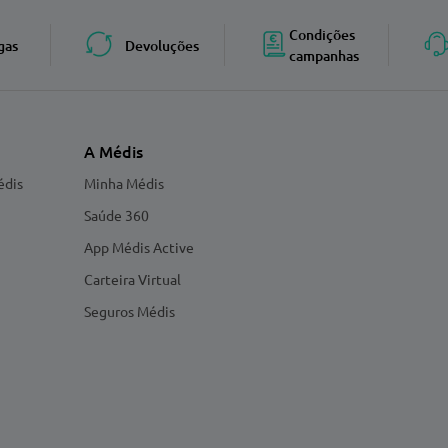
Condições
gas
Devoluções
campanhas
A Médis
édis
Minha Médis
Saúde 360
App Médis Active
Carteira Virtual
Seguros Médis