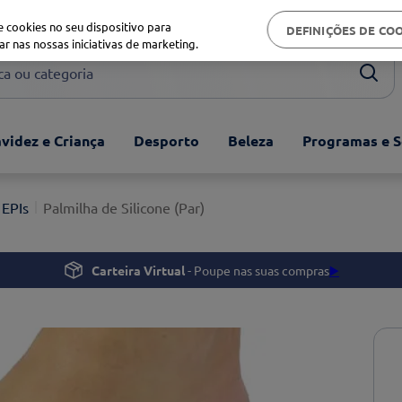
Biblioteca de saúde
 cookies no seu dispositivo para
DEFINIÇÕES DE CO
ar nas nossas iniciativas de marketing.
ou categoria
videz e Criança
Desporto
Beleza
Programas e S
 EPIs
Palmilha de Silicone (Par)
Carteira Virtual
- Poupe nas suas compras
▶️