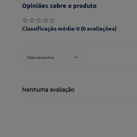
Opiniões sobre o produto
☆
☆
☆
☆
☆
Classificação média: 0
(0 avaliações)
Adicionar avaliação
Mais recentes
Pontuação*
★
★
★
★
★
Título*
Nenhuma avaliação
Escreva uma avaliação*