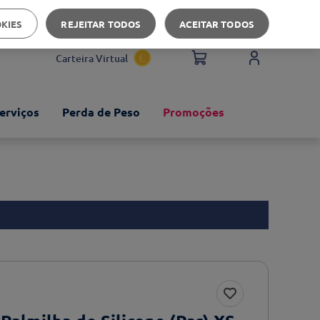
Apoio ao cliente
OKIES
REJEITAR TODOS
ACEITAR TODOS
Carteira Virtual
erviços
Perda de Peso
Promoções