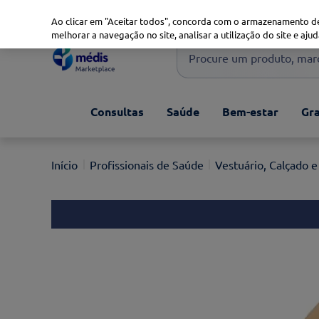
Marketplace
Saúde 360
Seguros
Saúde Oral
Ao clicar em "Aceitar todos", concorda com o armazenamento de
melhorar a navegação no site, analisar a utilização do site e ajud
Procure um produto, marca 
Pesquisas mais comuns
Consultas
Saúde
Bem-estar
Gra
xiaomi
1
º
isdin
2
º
Profissionais de Saúde
Vestuário, Calçado e
now
3
º
cerave
4
º