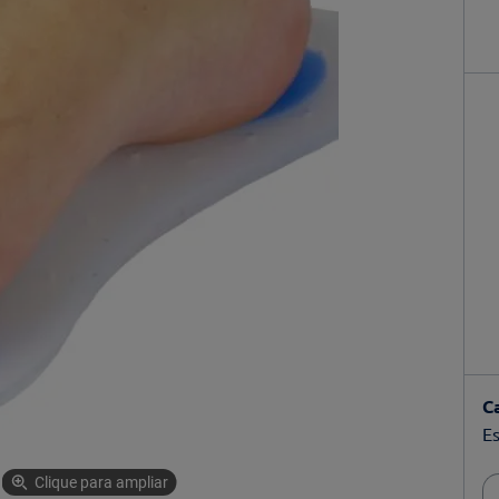
C
Es
Clique para ampliar