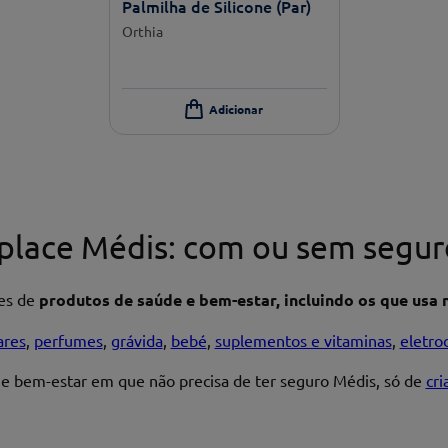
Palmilha de Silicone (Par)
Orthia
place Médis: com ou sem segur
res de
produtos de saúde e bem-estar, incluindo os que usa n
ares
,
perfumes
,
grávida
,
bebé
,
suplementos e vitaminas
,
eletro
 e bem-estar em que não precisa de ter seguro Médis, só de
cr