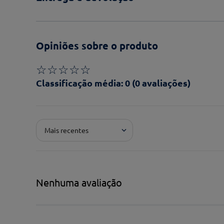
Opiniões sobre o produto
☆
☆
☆
☆
☆
Classificação média: 0
(0 avaliações)
Adicionar avaliação
Mais recentes
Pontuação*
★
★
★
★
★
Título*
Nenhuma avaliação
Escreva uma avaliação*