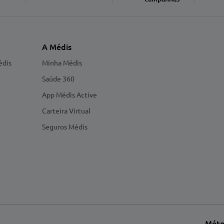
A Médis
édis
Minha Médis
Saúde 360
App Médis Active
Carteira Virtual
Seguros Médis
Méto