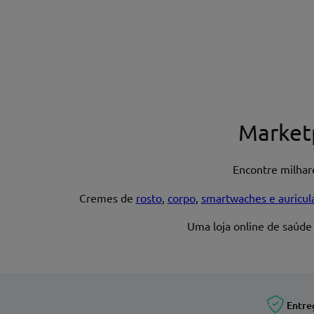
Nome*
Market
Encontre milha
Endereço de email
Cremes de
rosto
,
corpo
,
smartwaches e auricul
Uma loja online de saúde
Entre