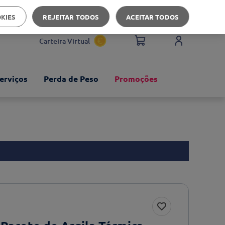
Apoio ao cliente
OKIES
REJEITAR TODOS
ACEITAR TODOS
Carteira Virtual
erviços
Perda de Peso
Promoções