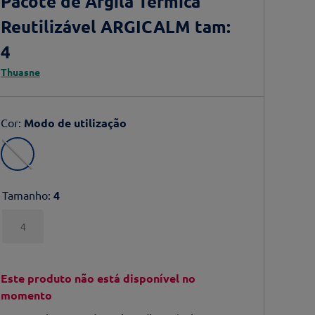
Pacote de Argila Térmica
Reutilizável ARGICALM tam:
4
Thuasne
Cor
:
Modo de utilização
Tamanho
:
4
4
Este produto não está disponível no
momento