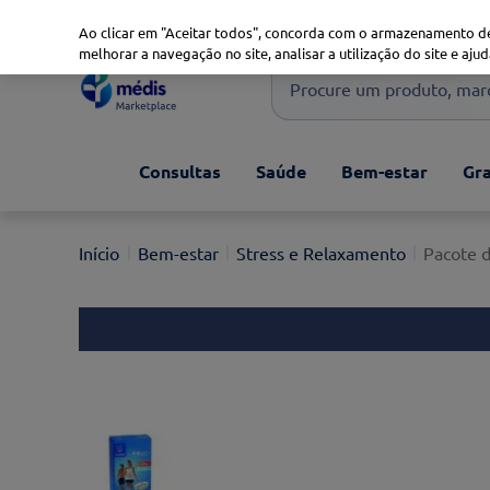
Marketplace
Saúde 360
Seguros
Saúde Oral
Ao clicar em "Aceitar todos", concorda com o armazenamento de
melhorar a navegação no site, analisar a utilização do site e ajud
Procure um produto, marca 
Pesquisas mais comuns
Consultas
Saúde
Bem-estar
Gra
xiaomi
1
º
isdin
2
º
Bem-estar
Stress e Relaxamento
Pacote d
now
3
º
cerave
4
º