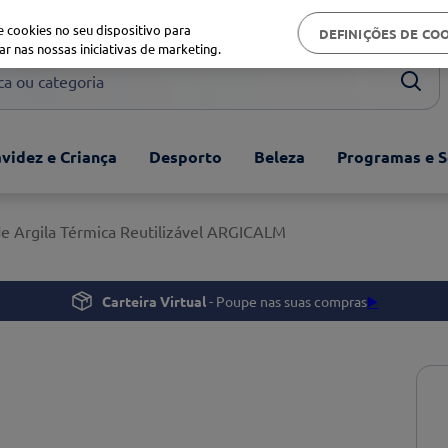
Biblioteca de saúde
 cookies no seu dispositivo para
DEFINIÇÕES DE CO
ar nas nossas iniciativas de marketing.
ou categoria
videz e Criança
Desporto
Beleza
Programas e S
e Argila Térmica Reutilizável ARGICALM
Carteira Virtual
- Poupe nas suas compras
▶️