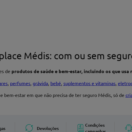
place Médis: com ou sem segur
res de
produtos de saúde e bem-estar, incluindo os que usa n
ares
,
perfumes
,
grávida
,
bebé
,
suplementos e vitaminas
,
eletro
 e bem-estar em que não precisa de ter seguro Médis, só de
cr
Enviar avaliação
Condições
gas
Devoluções
campanhas