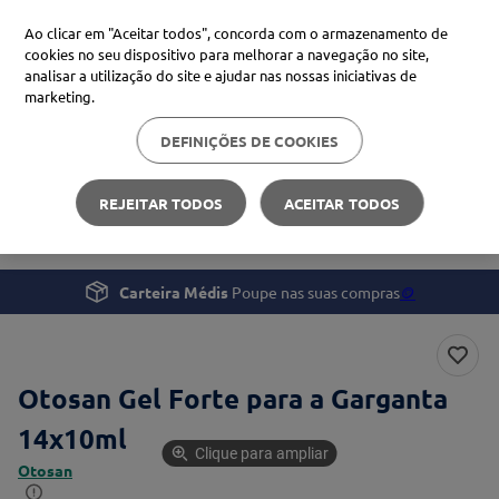
Ao clicar em "Aceitar todos", concorda com o armazenamento de
cookies no seu dispositivo para melhorar a navegação no site,
analisar a utilização do site e ajudar nas nossas iniciativas de
Procure no Marketplace Médis
marketing.
DEFINIÇÕES DE COOKIES
Pesquisas mais comuns
Saúde
Tosse, Gripe e Constipação
xiaomi
1
º
REJEITAR TODOS
ACEITAR TODOS
Otosan Gel Forte para a Garganta 14x10ml
isdin
2
º
now
3
º
Carteira Médis
Poupe nas suas compras
🪙
cerave
4
º
Otosan Gel Forte para a Garganta
14x10ml
Clique para ampliar
Otosan