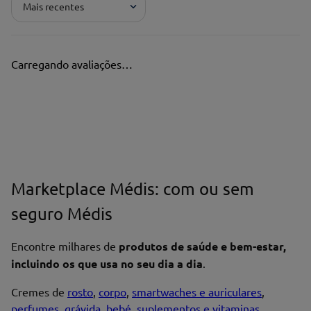
Mais recentes
Carregando avaliações…
Marketplace Médis: com ou sem
seguro Médis
Encontre milhares de
produtos de saúde e bem-estar,
incluindo os que usa no seu dia a dia
.
Cremes de
rosto
,
corpo
,
smartwaches e auriculares
,
perfumes
,
grávida
,
bebé
,
suplementos e vitaminas
,