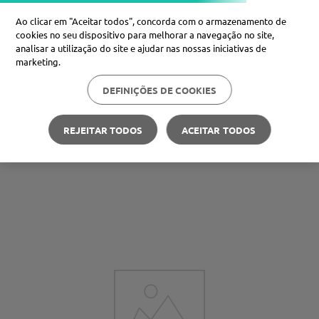
Ao clicar em "Aceitar todos", concorda com o armazenamento de
cookies no seu dispositivo para melhorar a navegação no site,
analisar a utilização do site e ajudar nas nossas iniciativas de
Procure no Marketplace Médis
marketing.
DEFINIÇÕES DE COOKIES
REJEITAR TODOS
ACEITAR TODOS
Não encontramos nenhum
resultado para "
omegamil-infantil-
xarope-manga-200ml-16215
"
Por favor, confirme se a palavra ou expressão está bem
escrita e procure novamente.
Pode também
voltar à Homepage do Marketplace da
Médis.