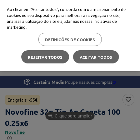
Ao clicar em "Aceitar todos", concorda com o armazenamento de
cookies no seu dispositivo para melhorar a navegação no site,
analisar a utilização do site e ajudar nas nossas iniciativas de
Procure no Marketplace Médis
marketing.
DEFINIÇÕES DE COOKIES
Pesquisas mais comuns
Profissionais de Saúde
Instrumentos Clínicos
xiaomi
1
º
REJEITAR TODOS
ACEITAR TODOS
Novofine 32g Tip Ag Caneta 100 0.25x6
isdin
2
º
now
3
º
Carteira Médis
Poupe nas suas compras
🪙
cerave
4
º
Ent grátis >55€
Novofine 32g Tip Ag Caneta 100
Clique para ampliar
0.25x6
Novofine