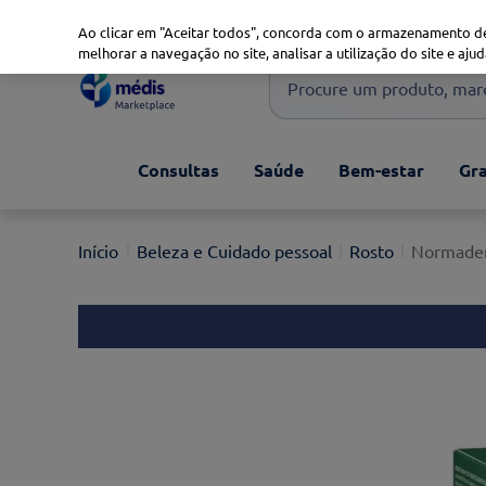
Marketplace
Saúde 360
Seguros
Saúde Oral
Ao clicar em "Aceitar todos", concorda com o armazenamento de
melhorar a navegação no site, analisar a utilização do site e ajud
Procure um produto, marca 
Pesquisas mais comuns
Consultas
Saúde
Bem-estar
Gra
xiaomi
1
º
isdin
2
º
Beleza e Cuidado pessoal
Rosto
Normader
now
3
º
cerave
4
º