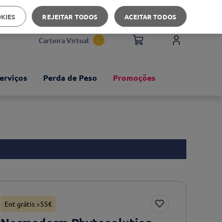
Apoio ao cliente
OKIES
REJEITAR TODOS
ACEITAR TODOS
Carteira Virtual
erviços
Perda de Peso
Promoções
Ent grátis >55€