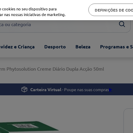
Biblioteca de saúde
 cookies no seu dispositivo para
DEFINIÇÕES DE CO
ar nas nossas iniciativas de marketing.
ou categoria
videz e Criança
Desporto
Beleza
Programas e S
m Phytosolution Creme Diário Dupla Acção 50ml
Carteira Virtual
- Poupe nas suas compras
▶️