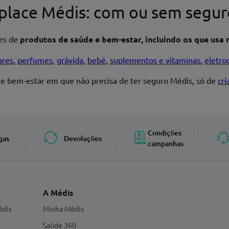
place Médis: com ou sem segur
res de
produtos de saúde e bem-estar, incluindo os que usa n
Enviar avaliação
ares
,
perfumes
,
grávida
,
bebé
,
suplementos e vitaminas
,
eletro
 e bem-estar em que não precisa de ter seguro Médis, só de
cr
Condições
gas
Devoluções
campanhas
A Médis
édis
Minha Médis
Saúde 360