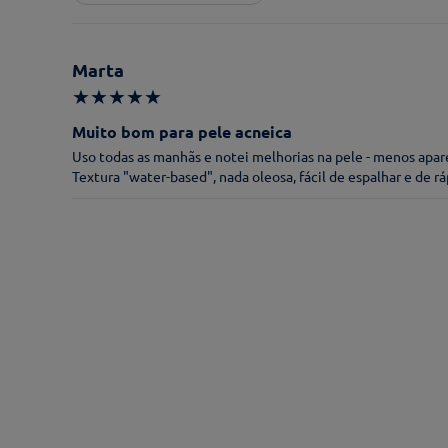
★
★
★
★
★
Marta
Título*
★
★
★
★
★
Muito bom para pele acneica
Uso todas as manhãs e notei melhorias na pele - menos apar
Escreva uma avaliação*
Textura "water-based", nada oleosa, fácil de espalhar e de r
Nome*
Endereço de email