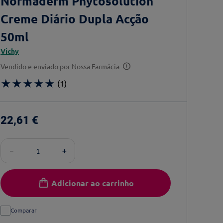
Normaderm Phytosolution
Creme Diário Dupla Acção
50ml
Vichy
Vendido e enviado por
Nossa Farmácia
★
★
★
★
★
(
1
)
22
,
61
€
－
＋
Adicionar ao carrinho
Comparar