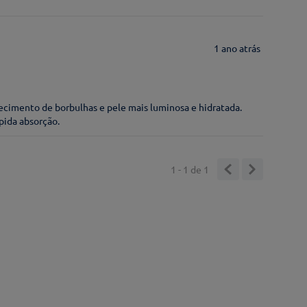
1 ano atrás
ecimento de borbulhas e pele mais luminosa e hidratada.
ápida absorção.
1 - 1
de
1