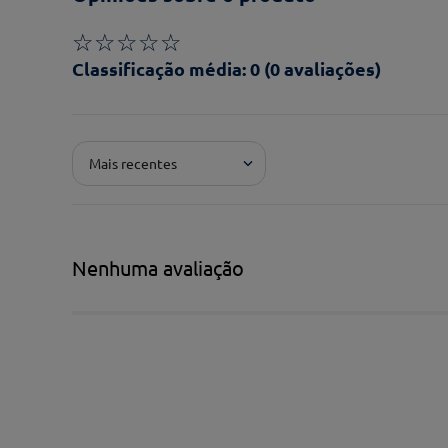
☆
☆
☆
☆
☆
Classificação média: 0
(0 avaliações)
Adicionar avaliação
Mais recentes
Pontuação*
★
★
★
★
★
Título*
Nenhuma avaliação
Escreva uma avaliação*