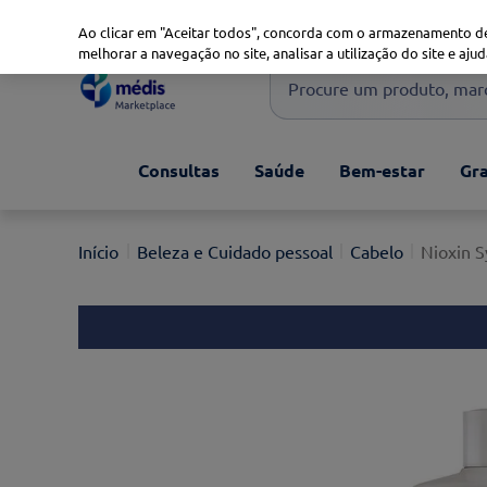
Marketplace
Saúde 360
Seguros
Saúde Oral
Ao clicar em "Aceitar todos", concorda com o armazenamento de
melhorar a navegação no site, analisar a utilização do site e ajud
Procure um produto, marca 
Pesquisas mais comuns
Consultas
Saúde
Bem-estar
Gra
xiaomi
1
º
isdin
2
º
Beleza e Cuidado pessoal
Cabelo
Nioxin 
now
3
º
cerave
4
º