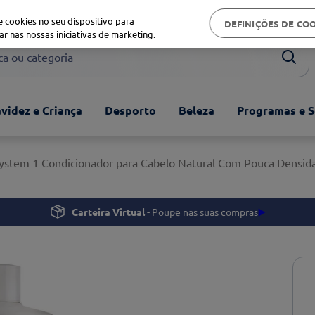
Biblioteca de saúde
 cookies no seu dispositivo para
DEFINIÇÕES DE CO
ar nas nossas iniciativas de marketing.
ou categoria
videz e Criança
Desporto
Beleza
Programas e S
System 1 Condicionador para Cabelo Natural Com Pouca Densi
Carteira Virtual
- Poupe nas suas compras
▶️