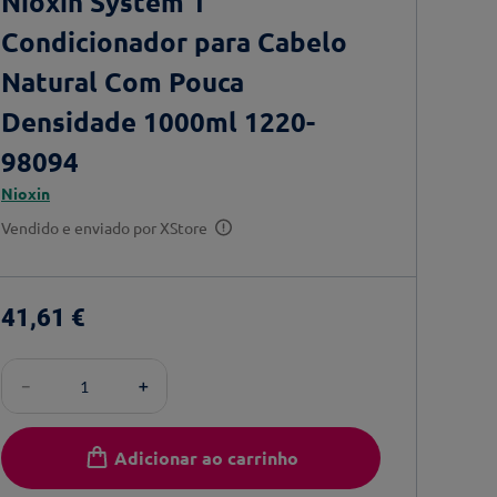
Nioxin System 1
Condicionador para Cabelo
Natural Com Pouca
Densidade 1000ml 1220-
98094
Nioxin
Vendido e enviado por
XStore
41
,
61
€
－
＋
Adicionar ao carrinho