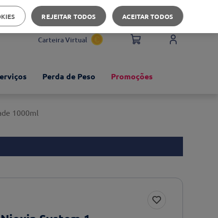
Apoio ao cliente
OKIES
REJEITAR TODOS
ACEITAR TODOS
Carteira Virtual
erviços
Perda de Peso
Promoções
dade 1000ml