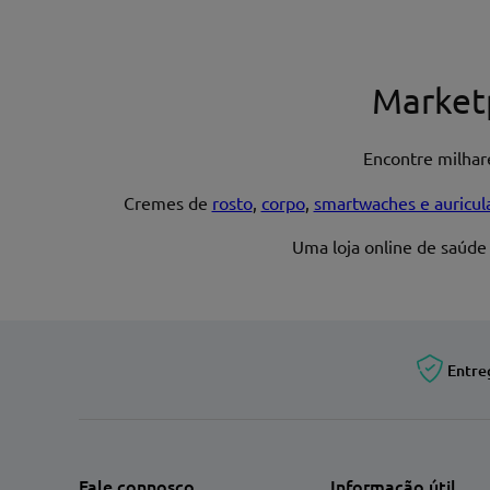
Nome*
Market
Encontre milha
Endereço de email
Cremes de
rosto
,
corpo
,
smartwaches e auricul
Uma loja online de saúde
Entre
Fale connosco
Informação útil