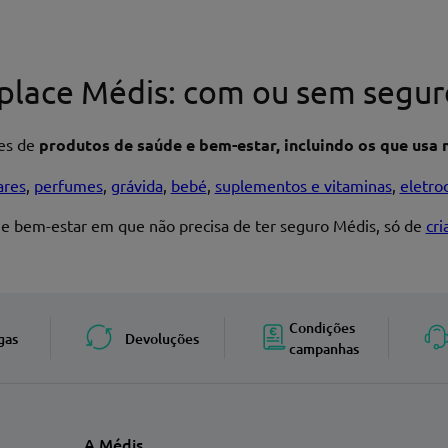
place Médis: com ou sem segur
res de
produtos de saúde e bem-estar, incluindo os que usa n
ares
,
perfumes
,
grávida
,
bebé
,
suplementos e vitaminas
,
eletro
 e bem-estar em que não precisa de ter seguro Médis, só de
cr
Enviar avaliação
Condições
gas
Devoluções
campanhas
A Médis