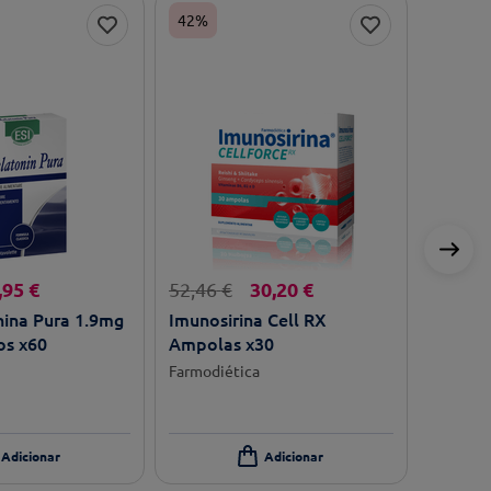
42%
,
95
€
30
,
20
€
52
,
46
€
nina Pura 1.9mg
Imunosirina Cell RX
s x60
Ampolas x30
Farmodiética