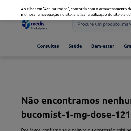
Marketplace
Saúde 360
Seguros
Saúde Oral
Ao clicar em "Aceitar todos", concorda com o armazenamento de
melhorar a navegação no site, analisar a utilização do site e ajud
Procure um produto, marca 
Pesquisas mais comuns
Consultas
Saúde
Bem-estar
Gra
xiaomi
1
º
isdin
2
º
now
3
º
svr
4
º
Não encontramos nenhum
bucomist-1-mg-dose-12
Por favor, confirme se a palavra ou expressão está 