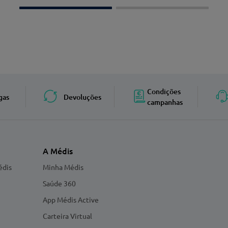
Condições
gas
Devoluções
campanhas
A Médis
édis
Minha Médis
Saúde 360
App Médis Active
Carteira Virtual