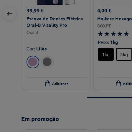
39
,
99
€
4
,
00
€
Escova de Dentes Elétrica
Haltere Hexag
Oral-B Vitality Pro
BOXPT
★
★
★
★
★
Oral B
Peso
:
1kg
Cor
:
Lilás
1kg
2kg
Em promoção