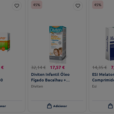
45%
45%
€
17
,
57
€
7
32
,
14
€
14
,
35
€
Diviten Infantil Óleo
ESI Melato
30
Fígado Bacalhau +
Comprimido
Vitaminas 300ml
Diviten
Esi