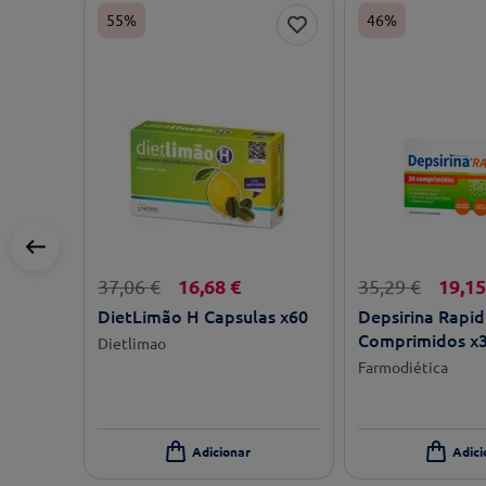
55%
46%
16
,
68
€
19
,
15
37
,
06
€
35
,
29
€
DietLimão H Capsulas x60
Depsirina Rapid
Comprimidos x
Dietlimao
Farmodiética