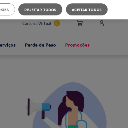
Apoio ao cliente
OKIES
REJEITAR TODOS
ACEITAR TODOS
Carteira Virtual
erviços
Perda de Peso
Promoções