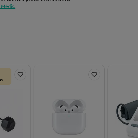
 Médis.
as