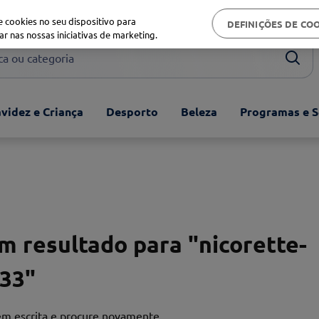
Biblioteca de saúde
 cookies no seu dispositivo para
DEFINIÇÕES DE CO
ar nas nossas iniciativas de marketing.
ou categoria
videz e Criança
Desporto
Beleza
Programas e S
 resultado para "
nicorette-
133
"
bem escrita e procure novamente.