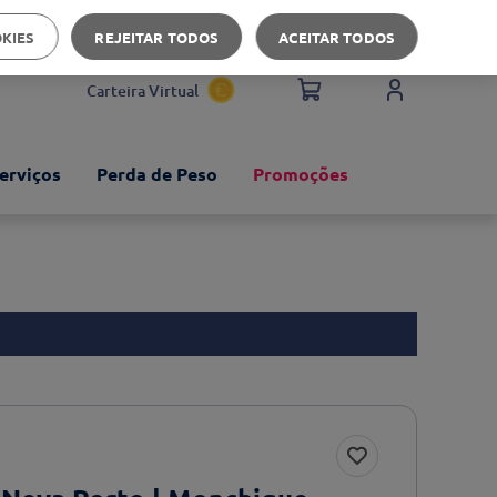
Apoio ao cliente
OKIES
REJEITAR TODOS
ACEITAR TODOS
Carteira Virtual
erviços
Perda de Peso
Promoções