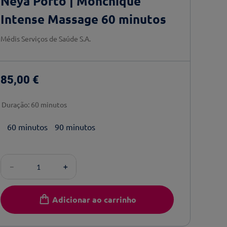
Neya Porto | Monchique
Intense Massage 60 minutos
Médis Serviços de Saúde S.A.
85
,
00
€
Duração
:
60 minutos
60 minutos
90 minutos
－
＋
Adicionar ao carrinho