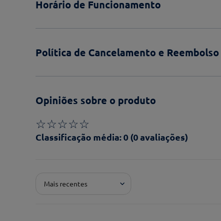
Horário de Funcionamento
Política de Cancelamento e Reembolso
Opiniões sobre o produto
☆
☆
☆
☆
☆
Classificação média: 0
(0 avaliações)
Adicionar avaliação
Mais recentes
Pontuação*
★
★
★
★
★