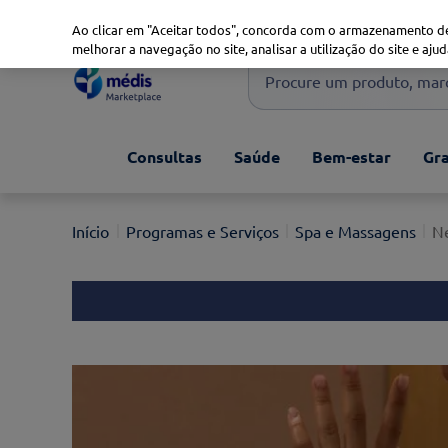
Marketplace
Saúde 360
Seguros
Saúde Oral
Ao clicar em "Aceitar todos", concorda com o armazenamento de
melhorar a navegação no site, analisar a utilização do site e ajud
Procure um produto, marca 
Pesquisas mais comuns
Consultas
Saúde
Bem-estar
Gra
xiaomi
1
º
isdin
2
º
Programas e Serviços
Spa e Massagens
Ne
now
3
º
cerave
4
º