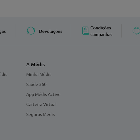
Enviar avaliação
Condições
gas
Devoluções
campanhas
A Médis
édis
Minha Médis
Saúde 360
App Médis Active
Carteira Virtual
Seguros Médis