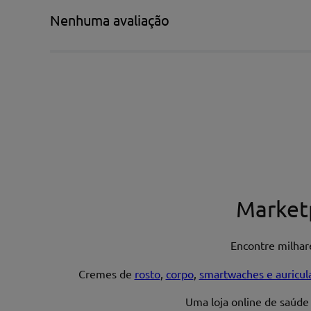
Título*
Nenhuma avaliação
Escreva uma avaliação*
Nome*
Market
Encontre milha
Endereço de email
Cremes de
rosto
,
corpo
,
smartwaches e auricul
Uma loja online de saúde