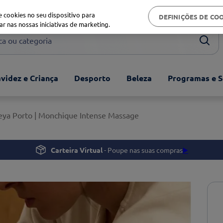
Biblioteca de saúde
 cookies no seu dispositivo para
DEFINIÇÕES DE CO
ar nas nossas iniciativas de marketing.
ou categoria
videz e Criança
Desporto
Beleza
Programas e S
ya Porto | Monchique Intense Massage
Carteira Virtual
- Poupe nas suas compras
▶️