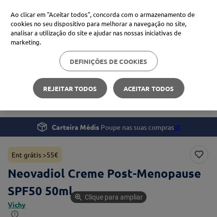
Ao clicar em "Aceitar todos", concorda com o armazenamento de
cookies no seu dispositivo para melhorar a navegação no site,
analisar a utilização do site e ajudar nas nossas iniciativas de
Procure no Marketplace Médis
marketing.
DEFINIÇÕES DE COOKIES
Pesquisas mais comuns
Beleza e Cuidado pessoal
Rosto
xiaomi
1
º
REJEITAR TODOS
ACEITAR TODOS
Neovadiol Creme Post-Menopause SPF50 50ml
isdin
2
º
now
3
º
Carteira Médis
Poupe nas suas compras
🪙
svr
4
º
Ent grátis >55€
Neovadiol Creme Post-Menopause
SPF50 50ml
Clique para ampliar
Vichy