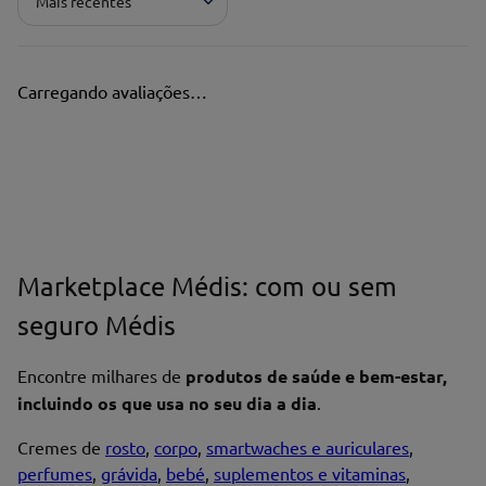
Mais recentes
Carregando avaliações…
Marketplace Médis: com ou sem
seguro Médis
Encontre milhares de
produtos de saúde e bem-estar,
incluindo os que usa no seu dia a dia
.
Cremes de
rosto
,
corpo
,
smartwaches e auriculares
,
perfumes
,
grávida
,
bebé
,
suplementos e vitaminas
,