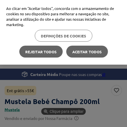
Ao clicar em "Aceitar todos", concorda com o armazenamento de
cookies no seu dispositivo para melhorar a navegação no site,
analisar a utilização do site e ajudar nas nossas iniciativas de
Procure no Marketplace Médis
marketing.
DEFINIÇÕES DE COOKIES
Pesquisas mais comuns
Gravidez e Bebé
Cuidados de Higiene
xiaomi
1
º
REJEITAR TODOS
ACEITAR TODOS
Mustela Bebé Champô 200ml
isdin
2
º
now
3
º
Carteira Médis
Poupe nas suas compras
🪙
cerave
4
º
Ent grátis >55€
Mustela Bebé Champô 200ml
Mustela
Clique para ampliar
Vendido e enviado por
Nossa Farmácia