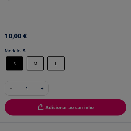
10
,
00
€
Modelo
:
S
S
M
L
－
＋
Adicionar ao carrinho