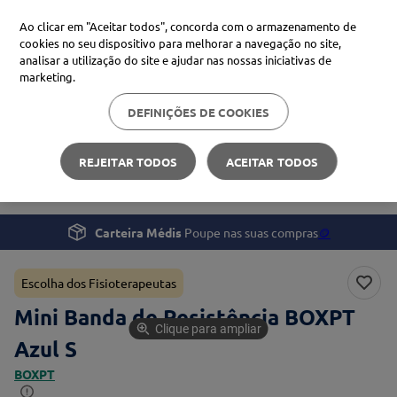
Ao clicar em "Aceitar todos", concorda com o armazenamento de
cookies no seu dispositivo para melhorar a navegação no site,
analisar a utilização do site e ajudar nas nossas iniciativas de
Procure no Marketplace Médis
marketing.
DEFINIÇÕES DE COOKIES
Pesquisas mais comuns
Desporto e Fitness
Material de Fitness
xiaomi
1
º
REJEITAR TODOS
ACEITAR TODOS
Mini Banda de Resistência BOXPT
isdin
2
º
now
3
º
Carteira Médis
Poupe nas suas compras
🪙
cerave
4
º
Escolha dos Fisioterapeutas
Mini Banda de Resistência BOXPT
Clique para ampliar
Azul S
BOXPT