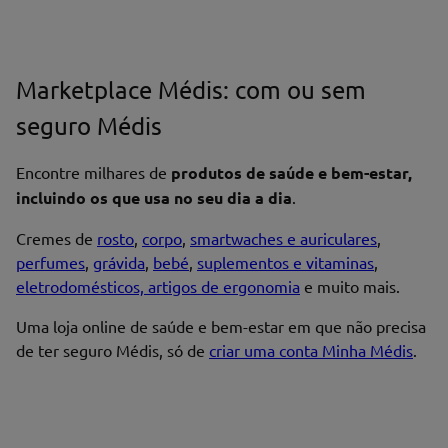
Marketplace Médis: com ou sem
seguro Médis
Encontre milhares de
produtos de saúde e bem-estar,
incluindo os que usa no seu dia a dia
.
Cremes de
rosto
,
corpo
,
smartwaches e auriculares
,
perfumes
,
grávida
,
bebé
,
suplementos e vitaminas
,
eletrodomésticos, artigos de ergonomia
e muito mais.
Uma loja online de saúde e bem-estar em que não precisa
de ter seguro Médis, só de
criar uma conta Minha Médis
.