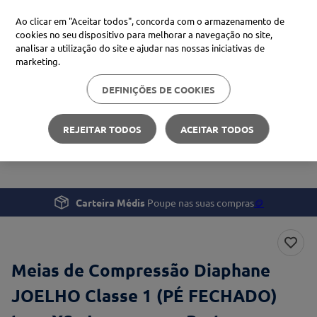
Ao clicar em "Aceitar todos", concorda com o armazenamento de
cookies no seu dispositivo para melhorar a navegação no site,
analisar a utilização do site e ajudar nas nossas iniciativas de
Procure no Marketplace Médis
marketing.
DEFINIÇÕES DE COOKIES
Pesquisas mais comuns
Profissionais de Saúde
Vestuário, Calçado e EPIs
xiaomi
1
º
REJEITAR TODOS
ACEITAR TODOS
Meias de Compressão Diaphane JOELHO Classe 1 (PÉ
isdin
2
º
FECHADO)
now
3
º
cerave
4
º
Carteira Médis
Poupe nas suas compras
🪙
Meias de Compressão Diaphane
JOELHO Classe 1 (PÉ FECHADO)