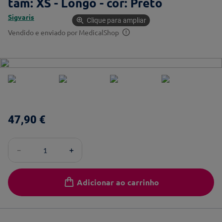
tam: XS - Longo - cor: Preto
Sigvaris
Clique para ampliar
Vendido e enviado por
MedicalShop
47
,
90
€
－
＋
Adicionar ao carrinho