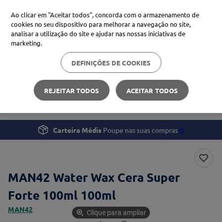
Ao clicar em "Aceitar todos", concorda com o armazenamento de
cookies no seu dispositivo para melhorar a navegação no site,
analisar a utilização do site e ajudar nas nossas iniciativas de
Procure no Marketplace Médis
marketing.
DEFINIÇÕES DE COOKIES
Pesquisas mais comuns
Beleza e Cuidado pessoal
Homem
xiaomi
1
º
REJEITAR TODOS
ACEITAR TODOS
MAN42 Water Wax Cera Super Forte 100ml
isdin
2
º
now
3
º
Carteira Médis
Poupe nas suas compras
🪙
svr
4
º
MAN42 Water Wax Cera Super
Forte 100ml 100ml
MAN42
Clique para ampliar