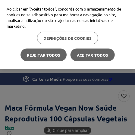
Ao clicar em "Aceitar todos", concorda com o armazenamento de
cookies no seu dispositivo para melhorar a navegação no site,
analisar a utilização do site e ajudar nas nossas iniciativas de
Procure no Marketplace Médis
marketing.
DEFINIÇÕES DE COOKIES
Pesquisas mais comuns
Bem-estar
Suplementos e Vitaminas
xiaomi
1
º
REJEITAR TODOS
ACEITAR TODOS
Maca Fórmula Vegan Now Saúde Reprodutiva
isdin
2
º
now
3
º
Carteira Médis
Poupe nas suas compras
🪙
svr
4
º
Maca Fórmula Vegan Now Saúde
Reprodutiva 100 Cápsulas Vegetais
Now
Clique para ampliar