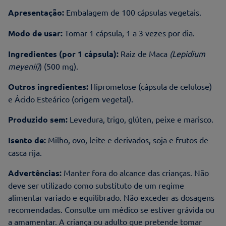
Apresentação:
Embalagem de 100 cápsulas vegetais.
Modo de usar:
Tomar 1 cápsula, 1 a 3 vezes por dia.
Ingredientes (por 1 cápsula):
Raiz de Maca
(Lepidium
meyenii)
) (500 mg).
Outros ingredientes:
Hipromelose (cápsula de celulose)
e Ácido Esteárico (origem vegetal).
Produzido sem:
Levedura, trigo, glúten, peixe e marisco.
Isento de:
Milho, ovo, leite e derivados, soja e frutos de
casca rija.
Advertências:
Manter fora do alcance das crianças. Não
deve ser utilizado como substituto de um regime
alimentar variado e equilibrado. Não exceder as dosagens
recomendadas. Consulte um médico se estiver grávida ou
a amamentar. A criança ou adulto que pretende tomar