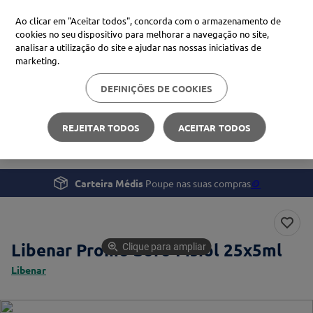
Ao clicar em "Aceitar todos", concorda com o armazenamento de
cookies no seu dispositivo para melhorar a navegação no site,
analisar a utilização do site e ajudar nas nossas iniciativas de
Procure no Marketplace Médis
marketing.
DEFINIÇÕES DE COOKIES
Pesquisas mais comuns
Saúde
Tosse, Gripe e Constipação
xiaomi
1
º
REJEITAR TODOS
ACEITAR TODOS
Libenar Promo Soro Fisiol 25x5ml
isdin
2
º
now
3
º
Carteira Médis
Poupe nas suas compras
🪙
cerave
4
º
Libenar Promo Soro Fisiol 25x5ml
Clique para ampliar
Libenar