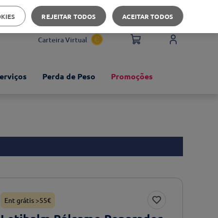
Apoio ao cliente
OKIES
REJEITAR TODOS
ACEITAR TODOS
Carteira Virtual
erviços
Perda de Peso
Promoções
Ent grátis >55€