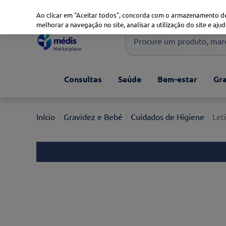
Marketplace
Saúde 360
Seguros
Saúde Oral
Ao clicar em "Aceitar todos", concorda com o armazenamento de
melhorar a navegação no site, analisar a utilização do site e ajud
Procure um produto, marca 
Pesquisas mais comuns
Consultas
Saúde
Bem-estar
Gra
xiaomi
1
º
isdin
2
º
Gravidez e Bebé
Cuidados de Higiene
Let
now
3
º
cerave
4
º