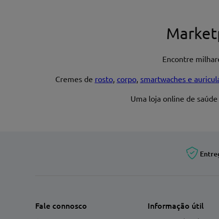
Nome*
Market
Encontre milha
Endereço de email
Cremes de
rosto
,
corpo
,
smartwaches e auricul
Uma loja online de saúde
Entre
Fale connosco
Informação útil