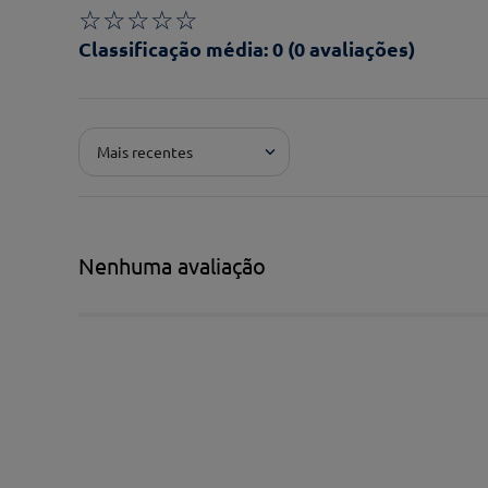
☆
☆
☆
☆
☆
Classificação média: 0
(0 avaliações)
Adicionar avaliação
Mais recentes
Pontuação*
★
★
★
★
★
Título*
Nenhuma avaliação
Escreva uma avaliação*