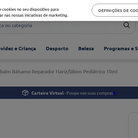
Biblioteca de saúde
 cookies no seu dispositivo para
DEFINIÇÕES DE CO
ar nas nossas iniciativas de marketing.
ou categoria
videz e Criança
Desporto
Beleza
Programas e S
ibalm Bálsamo Reparador Nariz/lábios Pediátrico 10ml
Carteira Virtual
- Poupe nas suas compras
▶️