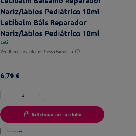
Letibalm Bálsamo Reparador
Nariz/lábios Pediátrico 10ml
Letibalm Báls Reparador
Nariz/lábios Pediátrico 10ml
Leti
Vendido e enviado por
Nossa Farmácia
6
,
79
€
－
＋
Adicionar ao carrinho
Comparar