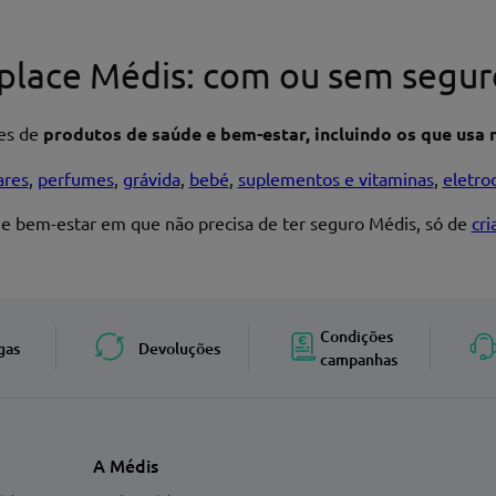
place Médis: com ou sem segur
res de
produtos de saúde e bem-estar, incluindo os que usa n
ares
,
perfumes
,
grávida
,
bebé
,
suplementos e vitaminas
,
eletro
 e bem-estar em que não precisa de ter seguro Médis, só de
cr
Enviar avaliação
Condições
gas
Devoluções
campanhas
A Médis