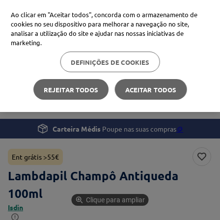
Ao clicar em "Aceitar todos", concorda com o armazenamento de
cookies no seu dispositivo para melhorar a navegação no site,
analisar a utilização do site e ajudar nas nossas iniciativas de
Procure no Marketplace Médis
marketing.
DEFINIÇÕES DE COOKIES
Pesquisas mais comuns
Beleza e Cuidado pessoal
Cabelo
xiaomi
1
º
REJEITAR TODOS
ACEITAR TODOS
Lambdapil Champô Antiqueda
isdin
2
º
now
3
º
Carteira Médis
Poupe nas suas compras
🪙
cerave
4
º
Ent grátis >55€
Lambdapil Champô Antiqueda
100ml
Clique para ampliar
Isdin