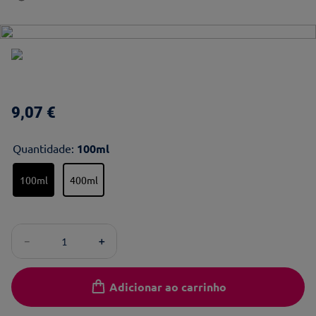
9
,
07
€
Quantidade
:
100ml
100ml
400ml
－
＋
Adicionar ao carrinho