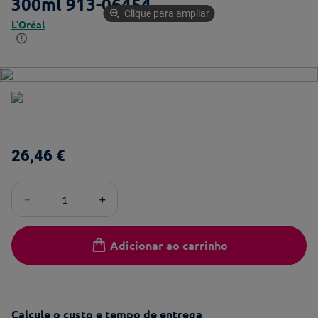
300ml 913-06454
Clique para ampliar
L'Oréal
26
,
46
€
－
＋
Adicionar ao carrinho
Calcule o custo e tempo de entrega