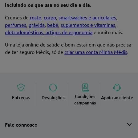
incluindo os que usa no seu dia a dia
.
Cremes de
rosto
,
corpo
,
smartwaches e auriculares
,
perfumes
,
grávida
,
bebé
,
suplementos e vitaminas
,
eletrodomésticos, artigos de ergonomia
e muito mais.
Uma loja online de saúde e bem-estar em que não precisa
de ter seguro Médis, só de
criar uma conta Minha Médis
.
Condições
Entregas
Devoluções
Apoio ao cliente
campanhas
Fale connosco