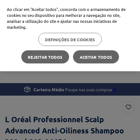
Ao clicar em "Aceitar todos", concorda com o armazenamento de
cookies no seu dispositivo para melhorar a navegação no site,
analisar a utilização do site e ajudar nas nossas iniciativas de
Procure no Marketplace Médis
marketing.
DEFINIÇÕES DE COOKIES
Pesquisas mais comuns
Beleza e Cuidado pessoal
xiaomi
1
º
REJEITAR TODOS
ACEITAR TODOS
L Oréal Professionnel Scalp Advanced Anti-Oiliness
isdin
2
º
Shampoo 300ml
now
3
º
cerave
4
º
Carteira Médis
Poupe nas suas compras
🪙
L Oréal Professionnel Scalp
Advanced Anti-Oiliness Shampoo