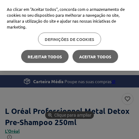
Ao clicar em "Aceitar todos", concorda com o armazenamento de
cookies no seu dispositivo para melhorar a navegação no site,
analisar a utilização do site e ajudar nas nossas iniciativas de
Procure no Marketplace Médis
marketing.
DEFINIÇÕES DE COOKIES
Pesquisas mais comuns
Beleza e Cuidado pessoal
Cabelo
xiaomi
1
º
REJEITAR TODOS
ACEITAR TODOS
L Oréal Professionnel Metal Detox Pre-Shampoo
isdin
2
º
uriage
3
º
Carteira Médis
Poupe nas suas compras
🪙
svr
4
º
L Oréal Professionnel Metal Detox
Clique para ampliar
Pre-Shampoo 250ml
L'Oréal